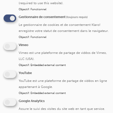
(required to use this website).
Royaume-Uni et en Belgique. Ils étaient âgés de
4 à 70
Objectif
:
Fonctionnel
ans
et suivaient un traitement quotidien d’injections
multiples d’insuline avec un dispositif de mesure du
Gestionnaire de consentement
(toujours requis)
glucose depuis au moins trois mois. La cohorte a été
Le gestionnaire de cookies et de consentement Klaro!
divisée en deux groupes : le premier rassemblait 125
enregistre votre statut de consentement dans le navigateur.
patients avec un système automatisé ; les 63 patients du
Objectif
:
Fonctionnel
deuxième groupe poursuivaient leur traitement initial à
Vimeo
base d’injections multiples.
Vimeo est une plateforme de partage de vidéos de Vimeo,
Résultats
? L’étude a démontré que le passage à un
LLC (USA).
dispositif automatisé d’injection d’insuline
améliorait
Objectif
:
Embedded external content
significativement l’équilibre glycémique
tant chez les
YouTube
adultes que chez les enfants. Le premier groupe a en effet
atteint des niveaux de glucose satisfaisants
5,4 heures
YouTube est une plateforme de partage de vidéos en ligne
supplémentaires
par jour en comparaison avec le groupe
appartenant à Google.
sous traitement traditionnel. Autre effet positif mesuré :
Objectif
:
Embedded external content
après 3 mois, les patients avec le dispositif automatisé ont
Google Analytics
nettement amélioré leur niveau moyen d’HbA1c.
Assure le suivi des visites du site web en tant que service.