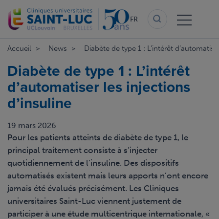
Aller
au
FR
contenu
principal
Accueil
News
Diabète de type 1 : L’intérêt d’automatiser
Diabète de type 1 : L’intérêt
d’automatiser les injections
d’insuline
19 mars 2026
Pour les patients atteints de diabète de type 1, le
principal traitement consiste à s’injecter
quotidiennement de l’insuline. Des dispositifs
automatisés existent mais leurs apports n’ont encore
jamais été évalués précisément. Les Cliniques
universitaires Saint-Luc viennent justement de
participer à une étude multicentrique internationale, «