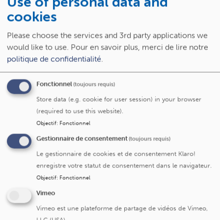
Use of personal data and
Pratiques religieuses et philosophiques
cookies
Identité visuelle
Please choose the services and 3rd party applications we
would like to use.
Pour en savoir plus, merci de lire notre
politique de confidentialité
.
Les nouveaux bâtiments vont-ils engendrer
Fonctionnel
(toujours requis)
une augmentation du trafic ?
Store data (e.g. cookie for user session) in your browser
(required to use this website).
Qu’est-ce qui est prévu pour la faune et la
Objectif
:
Fonctionnel
flore dans le futur projet ?
Gestionnaire de consentement
(toujours requis)
Le gestionnaire de cookies et de consentement Klaro!
enregistre votre statut de consentement dans le navigateur.
Comment soutenir le projet de reconstruction
Objectif
:
Fonctionnel
des Cliniques universitaires Saint-Luc ?
Vimeo
Vimeo est une plateforme de partage de vidéos de Vimeo,
LLC (USA).