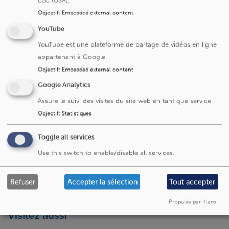
Un problème ou une remarque
Dites-le-nous
Objectif
:
Embedded external content
sur cette page ?
YouTube
YouTube est une plateforme de partage de vidéos en ligne
appartenant à Google.
Objectif
:
Embedded external content
Google Analytics
Cliniques universitaires Saint-Luc
Assure le suivi des visites du site web en tant que service.
Avenue Hippocrate 10
Objectif
:
Statistiques
1200 Bruxelles
Toggle all services
+32 2 764 11 11
Use this switch to enable/disable all services.
Fax. +32 2 764 37 03
N° d'entreprise: 0416.885.016
Refuser
Accepter la sélection
Tout accepter
Propulsé par Klaro!
Visitez aussi