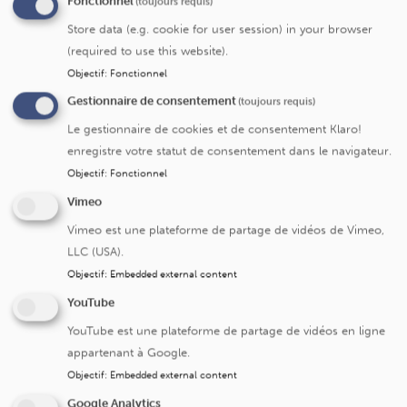
Fonctionnel
(toujours requis)
Les Cliniques universitaires Saint-Luc ont mis en place
Store data (e.g. cookie for user session) in your browser
une structure de gestion centralisée de la recherche
(required to use this website).
clinique, un « Clinical Trial Center (CTC)». Le CTC a pour
Objectif
:
Fonctionnel
mission de professionnaliser la recherche clinique dans
Gestionnaire de consentement
(toujours requis)
l’institution et de couvrir tous les aspects relatifs à la
recherche commerciale et à la recherche académique
Le gestionnaire de cookies et de consentement Klaro!
tant sur le plan économique qu’organisationnel.
enregistre votre statut de consentement dans le navigateur.
Objectif
:
Fonctionnel
La présentation du service, la liste des personnes de
contact et leurs coordonnées ainsi que les formations en
Vimeo
bonnes pratiques cliniques sont disponible via
ce lien
Vimeo est une plateforme de partage de vidéos de Vimeo,
LLC (USA).
Objectif
:
Embedded external content
Le Comité D’Ethique Hospitalo-Facultaire
(CEHF)
YouTube
Le rôle du comité d’éthique hospitalo-facultaire est
YouTube est une plateforme de partage de vidéos en ligne
nécessaire et obligatoire car en tant qu’instance
appartenant à Google.
indépendante, il s’assure du respect des droits et de la
Objectif
:
Embedded external content
sécurité des participants aux études cliniques : toute
Google Analytics