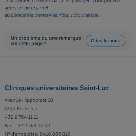
Trial Center, n'hésitez pas à les partager. Vous pouvez
adresser un courriel
au
clinicaltrialcenter@saintluc.uclouvain.be
.
Un problème ou une remarque
Dites-le-nous
sur cette page ?
Cliniques universitaires Saint-Luc
Avenue Hippocrate 10
1200 Bruxelles
+32 2 764 11 11
Fax. +32 2 764 37 03
N° d'entreprise: 0416.885.016