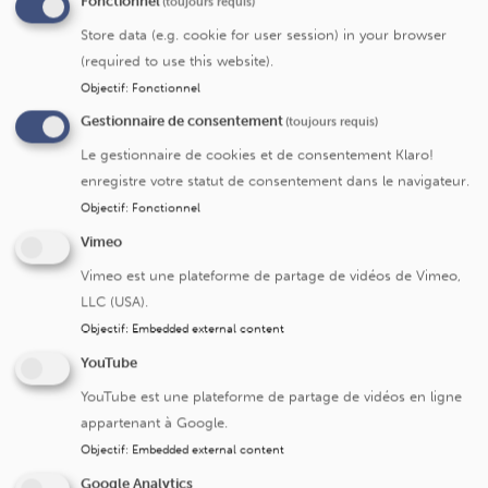
Fonctionnel
(toujours requis)
Les Cliniques universitaires Saint-Luc ont mis en place
Store data (e.g. cookie for user session) in your browser
une structure de gestion centralisée de la recherche
(required to use this website).
clinique, un « Clinical Trial Center (CTC)». Le CTC a pour
Objectif
:
Fonctionnel
mission de professionnaliser la recherche clinique dans
Gestionnaire de consentement
(toujours requis)
l’institution et de couvrir tous les aspects relatifs à la
recherche commerciale et à la recherche académique
Le gestionnaire de cookies et de consentement Klaro!
tant sur le plan économique qu’organisationnel.
enregistre votre statut de consentement dans le navigateur.
Objectif
:
Fonctionnel
La présentation du service, la liste des personnes de
contact et leurs coordonnées ainsi que les formations en
Vimeo
bonnes pratiques cliniques sont disponible via
ce lien
Vimeo est une plateforme de partage de vidéos de Vimeo,
LLC (USA).
Objectif
:
Embedded external content
Le Comité D’Ethique Hospitalo-Facultaire
(CEHF)
YouTube
Le rôle du comité d’éthique hospitalo-facultaire est
YouTube est une plateforme de partage de vidéos en ligne
nécessaire et obligatoire car en tant qu’instance
appartenant à Google.
indépendante, il s’assure du respect des droits et de la
Objectif
:
Embedded external content
sécurité des participants aux études cliniques : toute
Google Analytics