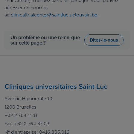
Trial Center, n'hésitez pas à les partager. Vous pouvez
adresser un courriel
au
clinicaltrialcenter@saintluc.uclouvain.be
.
Un problème ou une remarque
Dites-le-nous
sur cette page ?
Cliniques universitaires Saint-Luc
Avenue Hippocrate 10
1200 Bruxelles
+32 2 764 11 11
Fax. +32 2 764 37 03
N° d'entreprise: 0416.885.016