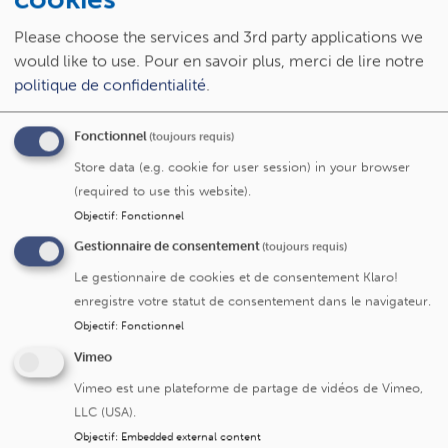
Liens & bibliographie
Please choose the services and 3rd party applications we
Contacts
would like to use.
Pour en savoir plus, merci de lire notre
politique de confidentialité
.
Définition
Fonctionnel
(toujours requis)
Store data (e.g. cookie for user session) in your browser
Dans le cadre de ses missions au sein des CUSL et de
(required to use this website).
l’UCLouvain, le comité d’éthique propose un lieu de débat
Objectif
:
Fonctionnel
éthique
accessible à tous
,
sur simple demande
de tout
membre du personnel de ses deux institutions.
Gestionnaire de consentement
(toujours requis)
Le gestionnaire de cookies et de consentement Klaro!
Objectif
enregistre votre statut de consentement dans le navigateur.
Objectif
:
Fonctionnel
L’objectif de ces réunions est d’
aider à la prise de
Vimeo
décision et / ou à soutenir une réflexion
en cas de
difficulté d’ordre éthique rencontrée pour un cas clinique
Vimeo est une plateforme de partage de vidéos de Vimeo,
précis.
LLC (USA).
Objectif
:
Embedded external content