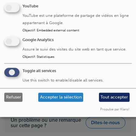
Description
YouTube
YouTube est une plateforme de partage de vidéos en ligne
En pratique, à la demande du médecin ou autre personnel
appartenant à Google.
des CUSL/UCLouvain, le comité d’éthique organise une
Objectif
:
Embedded external content
discussion permettant à chacun de s’exprimer sans
contrainte. Des alternatives sont discutées et le point de
Google Analytics
vue de chacun est respecté. Au terme de cette réunion,
Assure le suivi des visites du site web en tant que service.
un
avis confidentiel et non contraignant
est rédigé.
Objectif
:
Statistiques
Contact
Toggle all services
Use this switch to enable/disable all services.
Pour toute information ou demande de CADE, vous
pouvez contacter le CEHF à l’adresse suivante :
commission.ethique-saintluc@uclouvain.be
.
Refuser
Accepter la sélection
Tout accepter
Propulsé par Klaro!
Un problème ou une remarque
Dites-le-nous
sur cette page ?