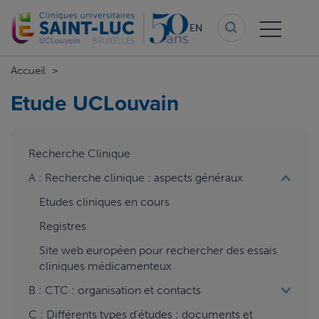
Skip
to
EN
main
content
Accueil
Etude UCLouvain
aside
Recherche Clinique
menu
A : Recherche clinique : aspects généraux
Etudes cliniques en cours
Registres
Site web européen pour rechercher des essais
cliniques médicamenteux
B : CTC : organisation et contacts
C : Différents types d’études : documents et