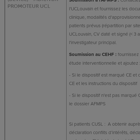
PROMOTEUR UCL
l'UCLouvain et fournissez les docu
clinique, modalités d'approvision
patients prévus (répartition par sit
UCLouvain, CV daté et signé (< 3 an
l'investigateur principal.
Soumission au CEHF :
fournissez
étude interventionnelle et ajoutez 
- Si le dispositif est marqué CE et
CE et les instructions du dispositif
- Si le dispositif n'est pas marqué 
le dossier AFMPS
Si patients CUSL : A obtenir aupr
déclaration conflits d’intérêts, déc