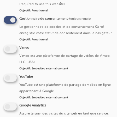
RGPD UCLouvain, draft de contrat 
(required to use this website).
de l'investigateur principal et des 
Objectif
:
Fonctionnel
Si patients CUSL : A obtenir aupr
Gestionnaire de consentement
(toujours requis)
(<3 ans), déclaration financière 
Le gestionnaire de cookies et de consentement Klaro!
le PI), Questionnaire initial RGPD 
enregistre votre statut de consentement dans le navigateur.
Objectif
:
Fonctionnel
Consentement des participants : d
rétrospective, le consentement du 
Vimeo
patient doit seulement être inform
Vimeo est une plateforme de partage de vidéos de Vimeo,
médicales.
LLC (USA).
Objectif
:
Embedded external content
Site CuSL :
le patient est inf
YouTube
hospitalisation
YouTube est une plateforme de partage de vidéos en ligne
Autres sites (promoteur UCL
appartenant à Google.
disponible pour le patient o
Objectif
:
Embedded external content
Google Analytics
MATERIEL CORPOREL
Formulaire de soumission simplifiée
Assure le suivi des visites du site web en tant que service.
HUMAIN SANS