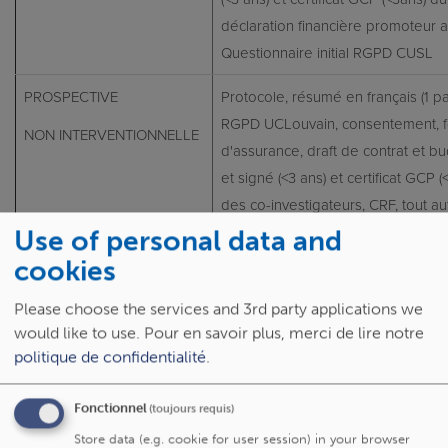
déclaration financière promoteur 
Questionnaire initial RGPD CUSL
PROSPECTIVE
Protocole, résumé en français (1 pa
RGPD UCLouvain, consentement, fo
NON INTERVENTIONNELLE
d'assurance, draft de contrat et b
et signé (<3 ans) et certificat GCP (
des co-investigateurs, CRF, tout a
patient (questionnaire, journal, éch
Use of personal data and
participants
cookies
Si patients CUSL : A obtenir aupr
Please choose the services and 3rd party applications we
(<3 ans) et certificat GCP (<3ans) d
would like to use.
Pour en savoir plus, merci de lire notre
déclaration financière promoteur 
politique de confidentialité
.
Questionnaire initial RGPD CUSL
Fonctionnel
(toujours requis)
RETROSPECTIVE
Formulaire de soumission simplifiée
Store data (e.g. cookie for user session) in your browser