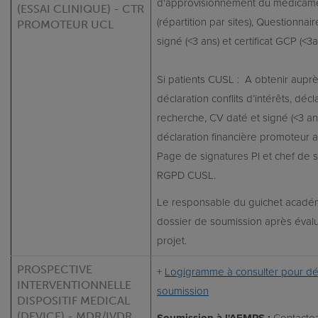
d'approvisionnement du médicame
(ESSAI CLINIQUE) - CTR
(répartition par sites), Questionna
PROMOTEUR UCL
signé (<3 ans) et certificat GCP (<3a
Si patients CUSL : A obtenir aupr
déclaration conflits d’intérêts, déc
recherche, CV daté et signé (<3 ans)
déclaration financière promoteur 
Page de signatures PI et chef de s
RGPD CUSL.
Le responsable du guichet académ
dossier de soumission après évalua
projet.
PROSPECTIVE
+
Logigramme à consulter pour déte
INTERVENTIONNELLE
soumission
DISPOSITIF MEDICAL
(DEVICE) - MDR/IVDR
Soumission à l'AFMPS :
Contactez