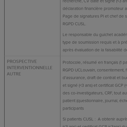
recherche, CV daté et signé (<3 ans)
déclaration financière promoteur 
Page de signatures PI et chef de s
RGPD CUSL.
Le responsable du guichet académ
type de soumission requis et à pr
après évaluation de la faisabilité d
PROSPECTIVE
Protocole, résumé en français (1 pa
INTERVENTIONNELLE
RGPD UCLouvain, consentement, fo
AUTRE
d'assurance, draft de contrat et b
et signé (<3 ans) et certificat GCP (
des co-investigateurs, CRF, tout a
patient (questionnaire, journal, éch
participants
Si patients CUSL : A obtenir aupr
(<3 ans) et certificat GCP (<3ans) d