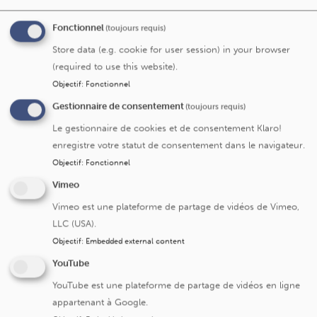
patients Saint-Luc
, la soumission se fait via le CTC et en
fonction des différents types d’étude décrits
ici
.
Fonctionnel
(toujours requis)
Store data (e.g. cookie for user session) in your browser
Dans le cadre d’une
recherche clinique n’incluant pas
(required to use this website).
de patients Saint-Luc:
Objectif
:
Fonctionnel
- Si il s'agit d'une
étude académique UCLouvain
, la
Gestionnaire de consentement
(toujours requis)
soumission se fait au guichet académique UCLouvain du
Le gestionnaire de cookies et de consentement Klaro!
CTC (
ici
).
enregistre votre statut de consentement dans le navigateur.
- Pour
toutes les autres études
n’incluant pas de
Objectif
:
Fonctionnel
patients Saint-Luc,
la soumission se fait directement au
Vimeo
comité d’éthique et la liste des documents à fournir (par
e-mail) est décrite ci-dessous.
Vimeo est une plateforme de partage de vidéos de Vimeo,
LLC (USA).
Objectif
:
Embedded external content
Documents relatifs à la soumission d'une
étude au CEHF :
YouTube
YouTube est une plateforme de partage de vidéos en ligne
Formulaire de soumission
appartenant à Google.
Document 1