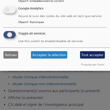
Objectif
:
Embedded external content
formulaire de soumission simplifié
(pour étude
Google Analytics
rétrospective ou MCHR)
Assure le suivi des visites du site web en tant que service.
Protocole
Objectif
:
Statistiques
Protocole type étude clinique
interventionnelle
Toggle all services
Protocole type étude clinique non interventionnelle
Use this switch to enable/disable all services.
Protocole type étude avec questionnaire
Protocole type étude clinique rétrospective
Refuser
Accepter la sélection
Tout accepter
Résumé du protocole (1 page document word)
Propulsé par Klaro!
Document(s) d’information et de consentement
étude clinique interventionnelle
étude clinique non interventionnelle
Questionnaire(s) soumis aux participants (si présent)
Affiche (si présente)
CV daté et signé de l’investigateur principal