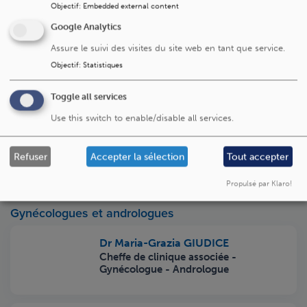
Objectif
:
Embedded external content
Google Analytics
Assure le suivi des visites du site web en tant que service.
Objectif
:
Statistiques
Toggle all services
Use this switch to enable/disable all services.
Reset
Refuser
Accepter la sélection
Tout accepter
Propulsé par Klaro!
Gynécologues et andrologues
Dr Maria-Grazia GIUDICE
Cheffe de clinique associée -
Gynécologue - Andrologue