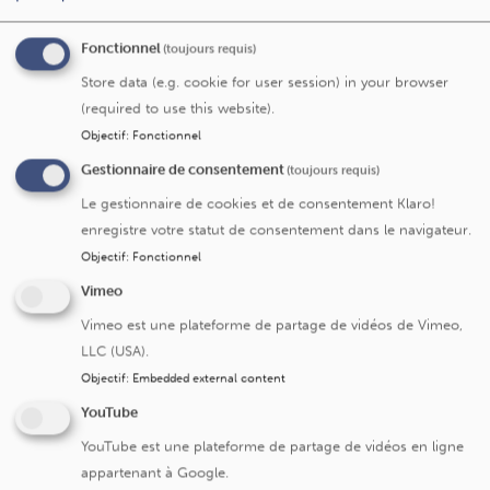
Troubles sexuels et dysfonctions érectiles
Pour une prise en charge spécialisée et globale, les
Fonctionnel
(toujours requis)
patients présentant des troubles sexuels, associés ou
Store data (e.g. cookie for user session) in your browser
non à une démarche de fertilité, sont orientés vers nos
(required to use this website).
confrères et partenaires en urologie ou en sexologie.
Objectif
:
Fonctionnel
Gestionnaire de consentement
(toujours requis)
Un problème ou une remarque
Le gestionnaire de cookies et de consentement Klaro!
Dites-le-nous
sur cette page ?
enregistre votre statut de consentement dans le navigateur.
Objectif
:
Fonctionnel
Vimeo
Vimeo est une plateforme de partage de vidéos de Vimeo,
LLC (USA).
Nos spécialistes
Objectif
:
Embedded external content
YouTube
YouTube est une plateforme de partage de vidéos en ligne
appartenant à Google.