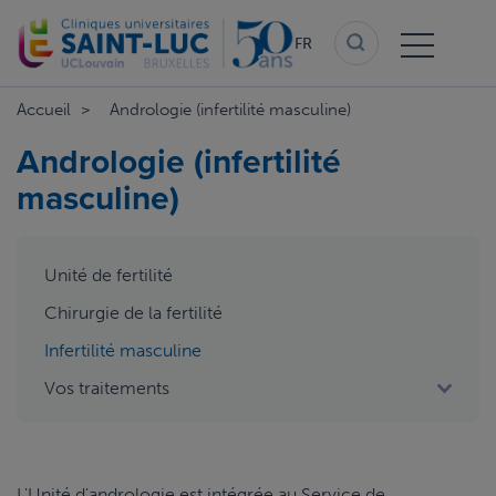
Aller
au
FR
contenu
principal
Accueil
Andrologie (infertilité masculine)
Andrologie (infertilité
masculine)
aside
Unité de fertilité
menu
2
Chirurgie de la fertilité
Infertilité masculine
Vos traitements
L'Unité d'andrologie est intégrée au Service de