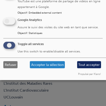
YouTube est une plateforme de partage de vidéos en ligne
Cliniques universitaires Saint-Luc
appartenant à Google.
Objectif
:
Embedded external content
Avenue Hippocrate 10
1200 Bruxelles
Google Analytics
+32 2 764 11 11
Assure le suivi des visites du site web en tant que service.
Fax. +32 2 764 37 03
Objectif
:
Statistiques
N° d'entreprise: 0416.885.016
Toggle all services
Use this switch to enable/disable all services.
Visitez aussi
Refuser
Accepter la sélection
Tout accepter
La Fondation Saint-Luc
Propulsé par Klaro!
L'Institut Roi Albert II
L'Institut des Maladies Rares
L'Institut Cardiovasculaire
UCLouvain