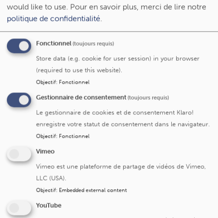
Dernières actus
would like to use.
Pour en savoir plus, merci de lire notre
politique de confidentialité
.
Bientôt parents : une formation pour préparer
sereinement l'arrivée de votre bébé
Fonctionnel
(toujours requis)
Un été sans risques infectiologiques : les conseils
de nos experts dans un podcast
Store data (e.g. cookie for user session) in your browser
(required to use this website).
Le suivi de grossesse désormais possible à
Schaerbeek (quartier Diamant)
Objectif
:
Fonctionnel
Quand la thérapie ne porte pas de blouse
Gestionnaire de consentement
(toujours requis)
Première en Europe : opération inédite pour
Le gestionnaire de cookies et de consentement Klaro!
l’épilepsie réfractaire
enregistre votre statut de consentement dans le navigateur.
Objectif
:
Fonctionnel
L’UCLouvain Lymphatic Center reconnu comme
centre d'excellence international
Vimeo
Vimeo est une plateforme de partage de vidéos de Vimeo,
LLC (USA).
Objectif
:
Embedded external content
YouTube