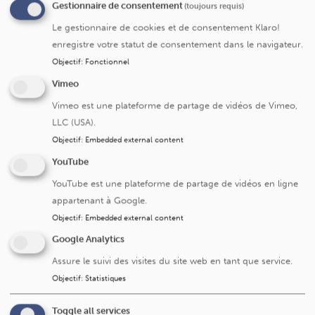
ces prises de sang nous permettra de détecter un
Gestionnaire de consentement
(toujours requis)
éventuel diabète de grossesse.
Le gestionnaire de cookies et de consentement Klaro!
Si le test de dépistage du diabète de grossesse (OGTT)
enregistre votre statut de consentement dans le navigateur.
s’avère positif, nous vous inviterons à prendre rendez-
Objectif
:
Fonctionnel
vous chez une diététicienne (pour adapter votre
Vimeo
alimentation), une infirmière (pour vous expliquer
Vimeo est une plateforme de partage de vidéos de Vimeo,
comment surveiller) ainsi qu’un médecin endocrinologue.
LLC (USA).
Le diabète de grossesse n’entraine pas de malformations
Objectif
:
Embedded external content
chez le fœtus. Cependant, il augmente le risque de
YouTube
complications pour la mère et pour l’enfant. Un suivi
YouTube est une plateforme de partage de vidéos en ligne
adapté sera donc mis en place pour éviter ces
appartenant à Google.
complications.
Objectif
:
Embedded external content
Google Analytics
Un problème ou une remarque
Dites-le-nous
Assure le suivi des visites du site web en tant que service.
sur cette page ?
Objectif
:
Statistiques
Toggle all services