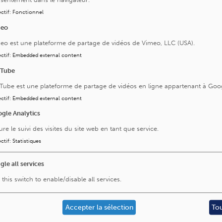
ctif
:
Fonctionnel
meo
eo est une plateforme de partage de vidéos de Vimeo, LLC (USA).
ctif
:
Embedded external content
uTube
Tube est une plateforme de partage de vidéos en ligne appartenant à Goo
ctif
:
Embedded external content
gle Analytics
ure le suivi des visites du site web en tant que service.
ctif
:
Statistiques
gle all services
 this switch to enable/disable all services.
Accepter la sélection
To