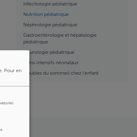
Infectiologie pédiatrique
Nutrition pédiatrique
Néphrologie pédiatrique
Gastroentérologie et hépatologie
pédiatrique
Neurologie pédiatrique
Soins intensifs néonataux
e.
Pour en
Troubles du sommeil chez l'enfant
website).
de