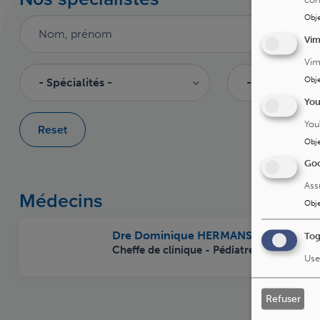
Obje
Vi
Vim
Obje
Yo
You
Reset
Obje
Goo
Ass
Médecins
Obje
Dre Dominique HERMANS
Tog
Cheffe de clinique - Pédiatre
Use
Refuser