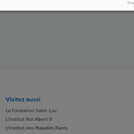
Prop
Visitez aussi
La Fondation Saint-Luc
L'Institut Roi Albert II
L'Institut des Maladies Rares