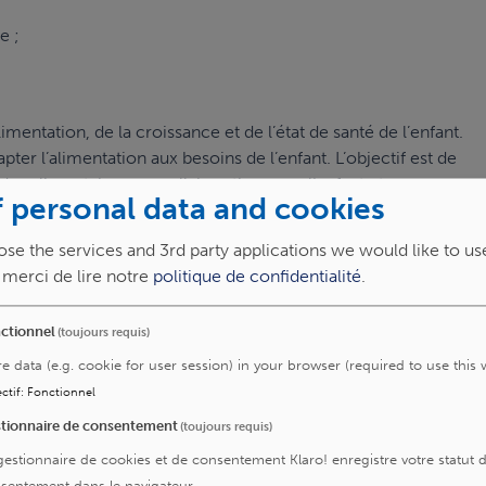
e ;
mentation, de la croissance et de l’état de santé de l’enfant.
ter l’alimentation aux besoins de l’enfant. L’objectif est de
s alimentaires, en collaboration avec l’enfant et sa
 personal data and cookies
se the services and 3rd party applications we would like to us
, merci de lire notre
politique de confidentialité
.
ctionnel
(toujours requis)
es-le-nous
re data (e.g. cookie for user session) in your browser (required to use this 
ctif
:
Fonctionnel
tionnaire de consentement
(toujours requis)
gestionnaire de cookies et de consentement Klaro! enregistre votre statut 
sentement dans le navigateur.