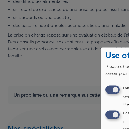
des difficultés alimentaires ;
un retard de croissance ou une prise de poids insuffisant
un surpoids ou une obésité ;
des besoins nutritionnels spécifiques liés à une maladie.
La prise en charge repose sur une évaluation globale de l’ali
Des conseils personnalisés sont ensuite proposés afin d’adap
favoriser une croissance harmonieuse et de bonnes habitude
Use of
famille.
Please choo
savoir plus
Fon
Un problème ou une remarque sur cette page ?
Dit
Sto
Obje
Ges
Le 
Nos spécialistes
con