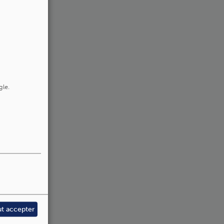
gle.
ut accepter