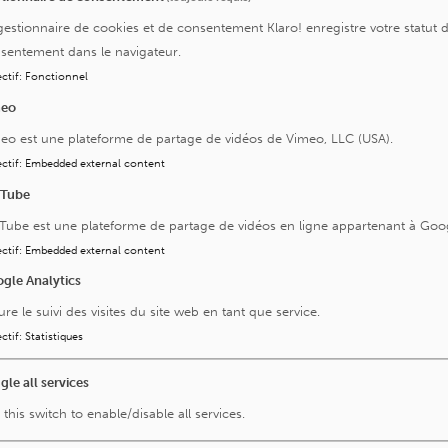
sseux, ostéochondromes, fibromes, etc.) comme les
gestionnaire de cookies et de consentement Klaro! enregistre votre statut 
rcomes, métastases osseuses).
sentement dans le navigateur.
inaire
afin de définir la stratégie la plus adaptée :
chirurgie
ctif
:
Fonctionnel
sure
, ou
traitement médical complémentaire
.
meo
servation de la croissance
et de la
fonction articulaire
,
eo est une plateforme de partage de vidéos de Vimeo, LLC (USA).
ctif
:
Embedded external content
onnue au niveau national, Saint-Luc offre une
prise en
uTube
 de tumeurs de l’appareil locomoteur.
Tube est une plateforme de partage de vidéos en ligne appartenant à Goo
ctif
:
Embedded external content
es-le-nous
gle Analytics
ure le suivi des visites du site web en tant que service.
ctif
:
Statistiques
gle all services
 this switch to enable/disable all services.
Visitez aussi