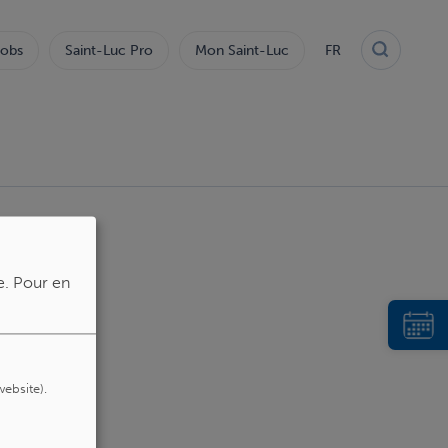
obs
Saint-Luc Pro
Mon Saint-Luc
FR
e.
Pour en
website).