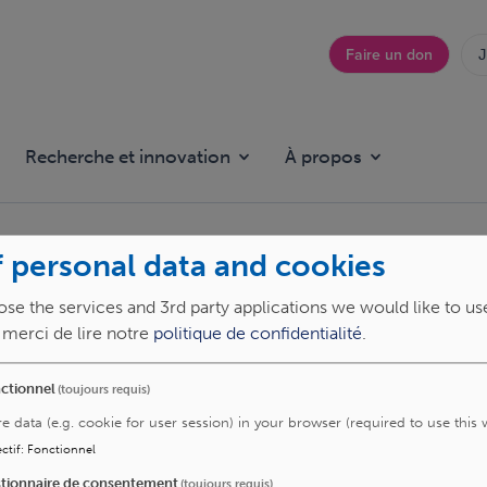
Faire un don
J
Top
menu
Recherche et innovation
À propos
 personal data and cookies
es et enfants)
se the services and 3rd party applications we would like to us
, merci de lire notre
politique de confidentialité
.
universitaires Saint-Luc est un
centre de référence
pour la
ctionnel
(toujours requis)
s
, chez
l’adulte comme chez l’enfant
.
re data (e.g. cookie for user session) in your browser (required to use this 
 et une approche multidisciplinaire, associant
orthopédie
ctif
:
Fonctionnel
ogie
et
anatomopathologie
.
tionnaire de consentement
(toujours requis)