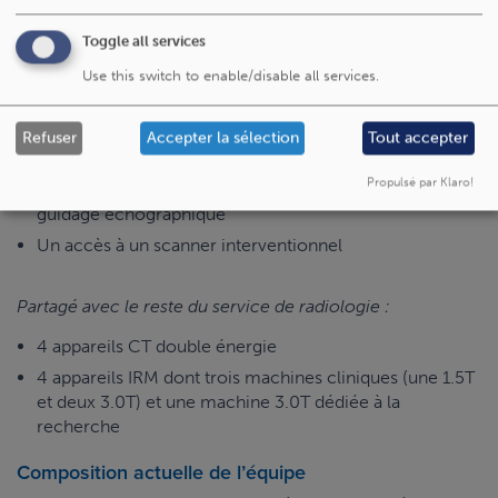
Une enveloppe annuelle destinée aux frais scientifiques
Equipement
Toggle all services
Use this switch to enable/disable all services.
Une salle monoplan Phillips Azurion installée en Janvier
2025
Une salle bi-plan Siemens Artis Icono installée en
Refuser
Accepter la sélection
Tout accepter
décembre 2025
Propulsé par Klaro!
Une salle dédiée aux gestes interventionnels sous
guidage échographique
Un accès à un scanner interventionnel
Partagé avec le reste du service de radiologie :
4 appareils CT double énergie
4 appareils IRM dont trois machines cliniques (une 1.5T
et deux 3.0T) et une machine 3.0T dédiée à la
recherche
Composition actuelle de l’équipe