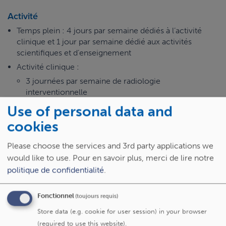
Activité
Temps plein : 4 jours par semaine dédiés à l’activité
clinique et 1 jour par semaine dédié aux activités
scientifiques et d’enseignement
Activité clinique :
3 journées par semaine de radiologie
interventionnelle
1 journée par semaine d’imagerie diagnostique et
Use of personal data and
consultations
cookies
Gardes rappelables avec activité globale (1 garde sur 4)
: RI périphérique et thrombectomie cérébrale
Please choose the services and 3rd party applications we
(compétence à acquérir dans le service si non
would like to use.
Pour en savoir plus, merci de lire notre
maitrisée à l’engagement)
politique de confidentialité
.
Participation aux discussions pluridisciplinaires
hebdomadaires : hépato-biliaire, oncologie, urologie,
Fonctionnel
(toujours requis)
hépato-pédiatrique, malformation vasculaire…
Store data (e.g. cookie for user session) in your browser
Possibilité de développement de nouvelles activités,
(required to use this website).