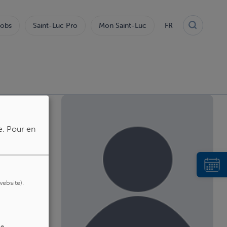
obs
Saint-Luc Pro
Mon Saint-Luc
FR
e.
Pour en
website).
de