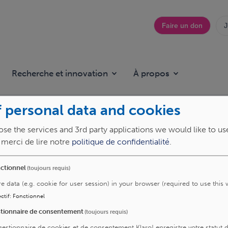
Faire un don
J
Top
menu
Recherche et innovation
À propos
 personal data and cookies
se the services and 3rd party applications we would like to us
, merci de lire notre
politique de confidentialité
.
ctionnel
(toujours requis)
re data (e.g. cookie for user session) in your browser (required to use this 
ctif
:
Fonctionnel
tionnaire de consentement
(toujours requis)
gestionnaire de cookies et de consentement Klaro! enregistre votre statut 