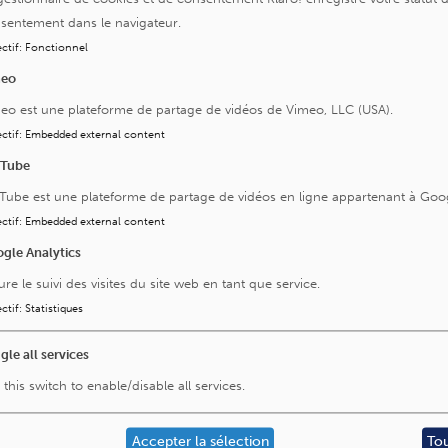
sentement dans le navigateur.
ctif
:
Fonctionnel
meo
eo est une plateforme de partage de vidéos de Vimeo, LLC (USA).
ctif
:
Embedded external content
uTube
Tube est une plateforme de partage de vidéos en ligne appartenant à Goo
ctif
:
Embedded external content
gle Analytics
ure le suivi des visites du site web en tant que service.
ctif
:
Statistiques
gle all services
Visitez aussi
 this switch to enable/disable all services.
La Fondation Saint-Luc
Accepter la sélection
To
L'Institut Roi Albert II