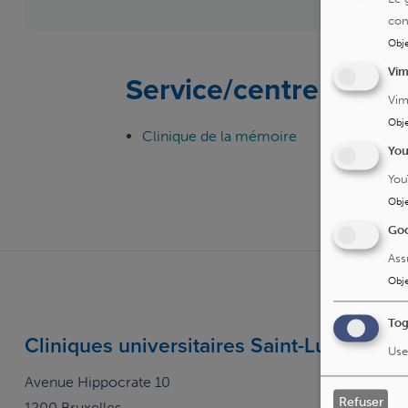
con
Obje
Vi
Service/centre
Vim
Obje
Clinique de la mémoire
Yo
You
Obje
Goo
Ass
Obje
Tog
Cliniques universitaires Saint-Luc
Use
Avenue Hippocrate 10
Refuser
1200 Bruxelles