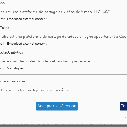
meo
eo est une plateforme de partage de vidéos de Vimeo, LLC (USA).
04
ctif
:
Embedded external content
alifornia, USA (2004-2007), PhD in Biomedical Sciences KU L
uTube
ire à la KU Leuven en 2011
Tube est une plateforme de partage de vidéos en ligne appartenant à Goo
ctif
:
Embedded external content
e de médecine nucléaire de l’Hôpital Universitaire Gasthuisbe
t professor, département d’imagerie et pathologie, KU Leuven 
gle Analytics
, Research Foundation-Flanders (2011-2019)
ure le suivi des visites du site web en tant que service.
ctif
:
Statistiques
gle all services
 de 100 articles dans diverses revues médicales/scientifiques
 this switch to enable/disable all services.
, européenne (EANM) et américaine (SNM) de médecine nucléair
Accepter la sélection
To
n et infection de la société européenne de médecine nucléa
0, chair 2021- ).
Prop
pean Journal of Nuclear Medicine and Molecular Imaging et re