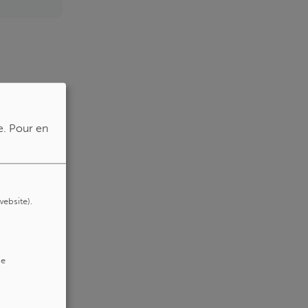
e.
Pour en
website).
de