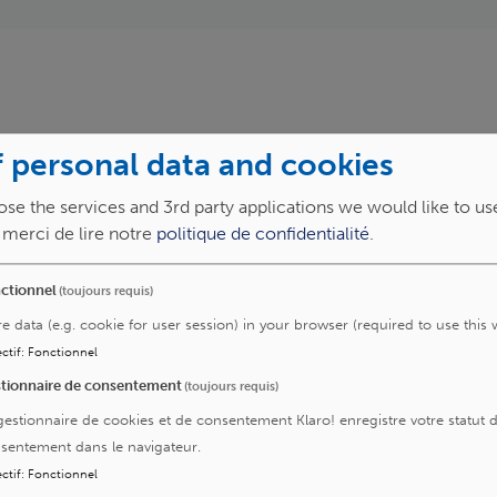
 personal data and cookies
otopiques in vivo
Explorations cardiaques
se the services and 3rd party applications we would like to us
, merci de lire notre
politique de confidentialité
.
ctionnel
(toujours requis)
re data (e.g. cookie for user session) in your browser (required to use this 
ctif
:
Fonctionnel
tionnaire de consentement
(toujours requis)
gestionnaire de cookies et de consentement Klaro! enregistre votre statut 
sentement dans le navigateur.
ctif
:
Fonctionnel