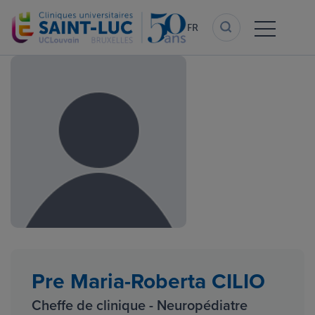
Aller
au
FR
contenu
principal
Pre Maria-Roberta CILIO
Cheffe de clinique - Neuropédiatre