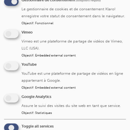
Gestionnaire de consentement
(toujours requis)
Le gestionnaire de cookies et de consentement Klaro!
enregistre votre statut de consentement dans le navigateur.
Service/centre
Objectif
:
Fonctionnel
Vimeo
Centre pour l'épilepsie réfractaire
Vimeo est une plateforme de partage de vidéos de Vimeo,
Service de neurologie pédiatrique
LLC (USA).
Objectif
:
Embedded external content
Centre de référence pour l'épilepsie réfractaire
YouTube
YouTube est une plateforme de partage de vidéos en ligne
appartenant à Google.
Objectif
:
Embedded external content
Google Analytics
Assure le suivi des visites du site web en tant que service.
Objectif
:
Statistiques
Toggle all services