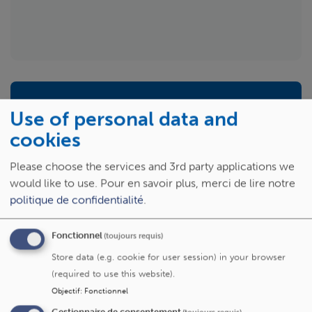
Prendre rendez-vous
Use of personal data and
+32 2 764 19 20
cookies
Please choose the services and 3rd party applications we
would like to use.
Pour en savoir plus, merci de lire notre
politique de confidentialité
.
Spécialités
Fonctionnel
(toujours requis)
Store data (e.g. cookie for user session) in your browser
Épilepsie
(required to use this website).
Epilepsie pédiatrique et néonatale
Objectif
:
Fonctionnel