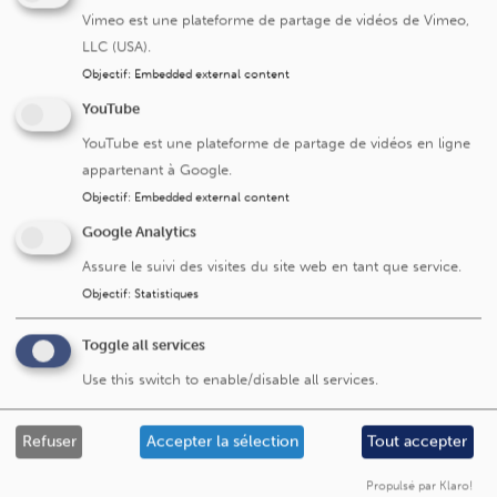
Vimeo est une plateforme de partage de vidéos de Vimeo,
LLC (USA).
Service d'obstétrique
Objectif
:
Embedded external content
YouTube
YouTube est une plateforme de partage de vidéos en ligne
appartenant à Google.
Objectif
:
Embedded external content
Google Analytics
Assure le suivi des visites du site web en tant que service.
Cliniques universitaires Saint-Luc
Objectif
:
Statistiques
Avenue Hippocrate 10
Toggle all services
1200 Bruxelles
Use this switch to enable/disable all services.
+32 2 764 11 11
Fax. +32 2 764 37 03
Refuser
Accepter la sélection
Tout accepter
N° d'entreprise: 0416.885.016
Propulsé par Klaro!