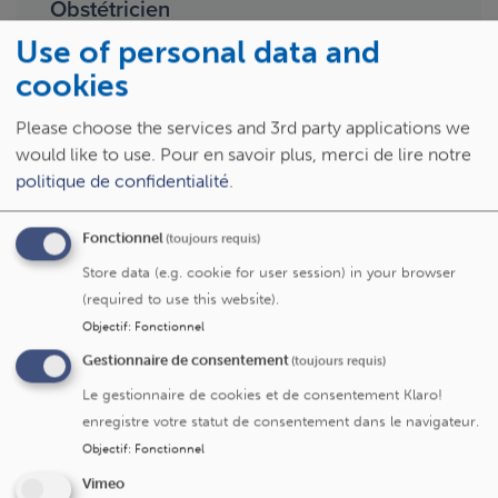
Obstétricien
Use of personal data and
cookies
Langues :
Français, Néerlandais, Anglais
Please choose the services and 3rd party applications we
would like to use.
Pour en savoir plus, merci de lire notre
politique de confidentialité
.
Fonctionnel
(toujours requis)
Spécialités
Store data (e.g. cookie for user session) in your browser
(required to use this website).
Endométriose
Grossesse
Objectif
:
Fonctionnel
Gestionnaire de consentement
(toujours requis)
Infertilité
Obstétrique
Le gestionnaire de cookies et de consentement Klaro!
enregistre votre statut de consentement dans le navigateur.
Objectif
:
Fonctionnel
Service/centre
Vimeo