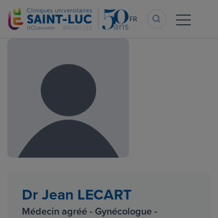
Aller
au
FR
contenu
principal
Dr Jean LECART
Médecin agréé - Gynécologue -