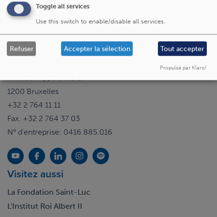
Toggle all services
Use this switch to enable/disable all services.
Refuser
Accepter la sélection
Tout accepter
Cliniques universitaires Saint-Luc
Propulsé par Klaro!
Avenue Hippocrate 10
1200 Bruxelles
+32 2 764 11 11
Fax. +32 2 764 37 03
N° d'entreprise: 0416.885.016
Visitez aussi
La Fondation Saint-Luc
L'Institut Roi Albert II