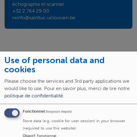
échographie et scanner
+32 2 764 29 00
rxinfo@saintluc.uclouvain.be
Spécialités
Use of personal data and
cookies
Cancer des voies biliaires
Please choose the services and 3rd party applications we
Cancer du foie
Cancer du pancréas
would like to use.
Pour en savoir plus, merci de lire notre
politique de confidentialité
.
Tumeurs neuroendocrines - TNE
Fonctionnel
(toujours requis)
Store data (e.g. cookie for user session) in your browser
Service/centre
(required to use this website).
Objectif
:
Fonctionnel