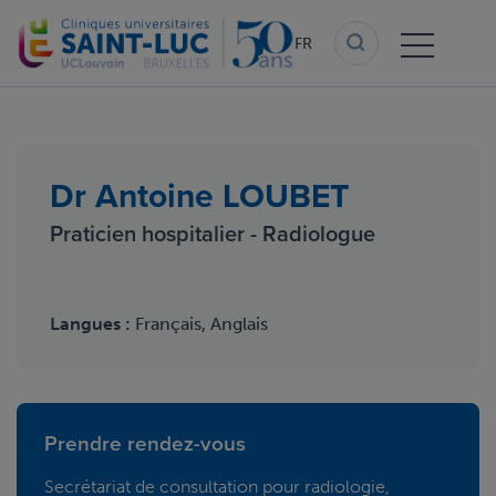
Aller
au
FR
contenu
principal
Dr Antoine LOUBET
Praticien hospitalier - Radiologue
Langues :
Français, Anglais
Prendre rendez-vous
Secrétariat de consultation pour radiologie,