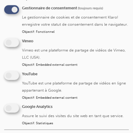
Gestionnaire de consentement
(toujours requis)
Cancer du pancréas, du foie
Le gestionnaire de cookies et de consentement Klaro!
Cancer des voies biliaires
enregistre votre statut de consentement dans le navigateur.
Service de radiologie
Objectif
:
Fonctionnel
Vimeo
Vimeo est une plateforme de partage de vidéos de Vimeo,
Références
LLC (USA).
Objectif
:
Embedded external content
Formation radiologie générale et
interventionnelle France/ Canada/ Belgique.
YouTube
Appartenance à des sociétés professionnelles / Prix
YouTube est une plateforme de partage de vidéos en ligne
reçus / liens avec des revues :
appartenant à Google.
CIRSE (Cardiovascular and Interventional
Objectif
:
Embedded external content
Radiological Society of Europe)
Google Analytics
Assure le suivi des visites du site web en tant que service.
Objectif
:
Statistiques