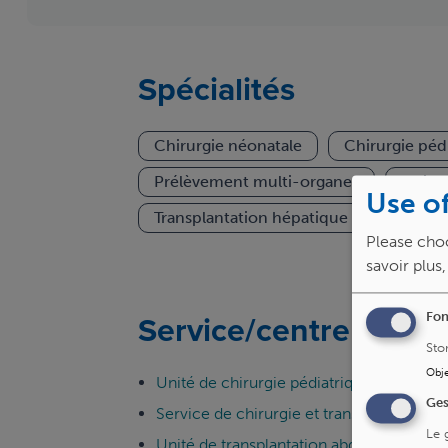
Spécialités
Chirurgie néonatale
Chirurgie péd
Prélèvement multi-organes
Chirur
Use of
Transplantation hépatique pédiatrique
Please choo
savoir plus
Service/centre
Fon
Sto
Obje
Unité de chirurgie pédiatrique abdomina
Ges
Service de chirurgie et transplantation 
Le 
Unité de transplantation abdominale et c