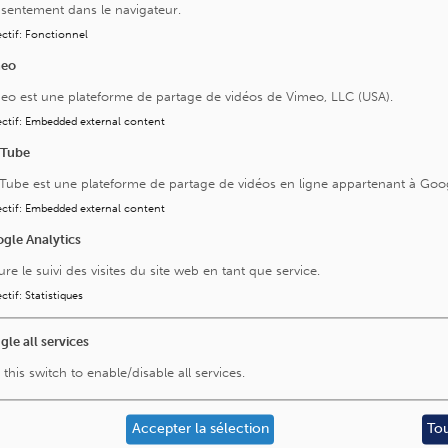
sentement dans le navigateur.
ctif
:
Fonctionnel
meo
eo est une plateforme de partage de vidéos de Vimeo, LLC (USA).
ctif
:
Embedded external content
ansplantation d’organes, Service de Chirurgie et Transplantatio
uTube
i, Cliniques universitaires Saint-Luc, Bruxelles (2025–2026).
Tube est une plateforme de partage de vidéos en ligne appartenant à Goo
l’Université catholique de Louvain en 2019, puis Médecin spéc
ériel belge depuis octobre 2025.
ctif
:
Embedded external content
hirurgie générale, digestive et de transplantations hépatiques 
gle Analytics
brut, Hôpital de la Croix-Rousse, Hospices Civils de Lyon (20
ure le suivi des visites du site web en tant que service.
Chirurgie hépato-biliaire et pancréatique (Université Paris-Sacl
ctif
:
Statistiques
é Claude Bernard Lyon 1, 2023). Formation théorique en oncolo
Paris (2025).
gle all services
 this switch to enable/disable all services.
le et référence
Accepter la sélection
To