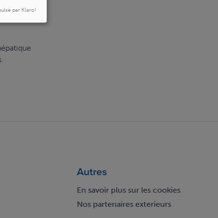
an
ulsé par Klaro!
ric
hépatique
.
Autres
En savoir plus sur les cookies
Nos partenaires exterieurs