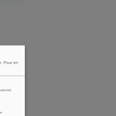
e.
Pour en
website).
de