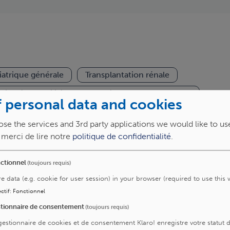
iatrique générale
Transplantation rénale
gie hépato-biliaire et du système porte de l’enfant
 personal data and cookies
se the services and 3rd party applications we would like to us
, merci de lire notre
politique de confidentialité
.
ctionnel
(toujours requis)
re data (e.g. cookie for user session) in your browser (required to use this 
ctif
:
Fonctionnel
le et générale
tionnaire de consentement
(toujours requis)
abdominale
gestionnaire de cookies et de consentement Klaro! enregistre votre statut 
hirurgie générale, endocrinienne et bariatrique