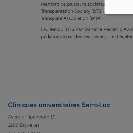
Membre de plusieurs sociétés scientifique
Transplantation Society (BTS), l’European So
Transplant Association (IPTA).
Lauréat du "BTS Van Damme Pediatric Award
pédiatrique par donneur vivant, il est égale
Cliniques universitaires Saint-Luc
Avenue Hippocrate 10
1200 Bruxelles