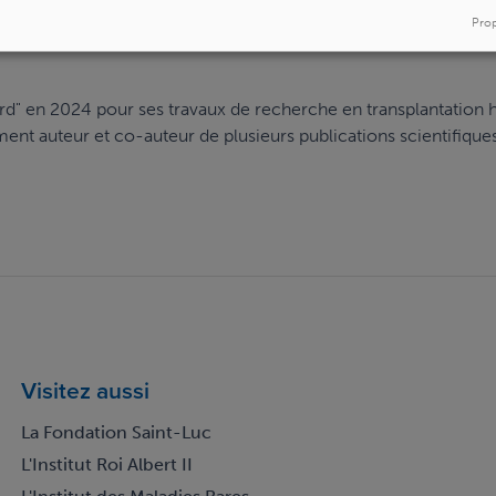
s comme la Société Royale Belge de Chirurgie (RBSS), la Belgi
Prop
ciety for Organ Transplantation (ESOT) et l’International Pediat
" en 2024 pour ses travaux de recherche en transplantation 
ment auteur et co-auteur de plusieurs publications scientifiques
Visitez aussi
La Fondation Saint-Luc
L'Institut Roi Albert II