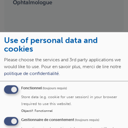
Ophtalmologue
Use of personal data and
cookies
Contact
Please choose the services and 3rd party applications we
Prendre rendez-vous
would like to use.
Pour en savoir plus, merci de lire notre
02 764 19 52
politique de confidentialité
.
Secrétariat médical (pas de rendez-vous)
02 764 19 68
Fonctionnel
(toujours requis)
Store data (e.g. cookie for user session) in your browser
(required to use this website).
Objectif
:
Fonctionnel
Spécialités
Gestionnaire de consentement
(toujours requis)