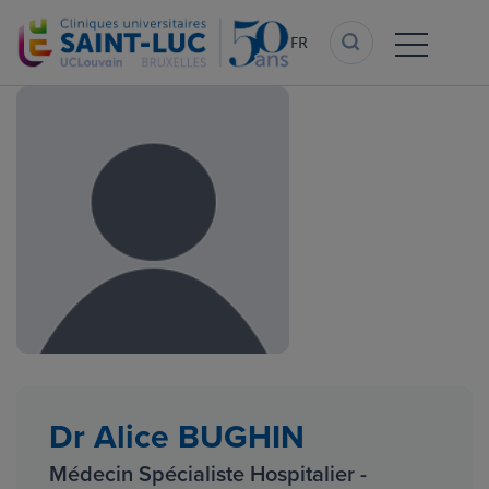
Aller
au
FR
contenu
principal
Dr Alice BUGHIN
Médecin Spécialiste Hospitalier -