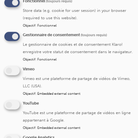
Fonctionnel
(toujours requis)
Spécialités
Store data (e.g. cookie for user session) in your browser
(required to use this website).
Objectif
:
Fonctionnel
Neuropsychologie
Gestionnaire de consentement
(toujours requis)
Neurologie générale
Le gestionnaire de cookies et de consentement Klaro!
Clinique de la mémoire
enregistre votre statut de consentement dans le navigateur.
Objectif
:
Fonctionnel
Cancer du système nerveux central
Vimeo
Vimeo est une plateforme de partage de vidéos de Vimeo,
LLC (USA).
Service/centre
Objectif
:
Embedded external content
YouTube
Cancer système nerveux central
YouTube est une plateforme de partage de vidéos en ligne
appartenant à Google.
Service de neurologie
Objectif
:
Embedded external content
Centre de référence pour l'épilepsie réfractaire
Google Analytics