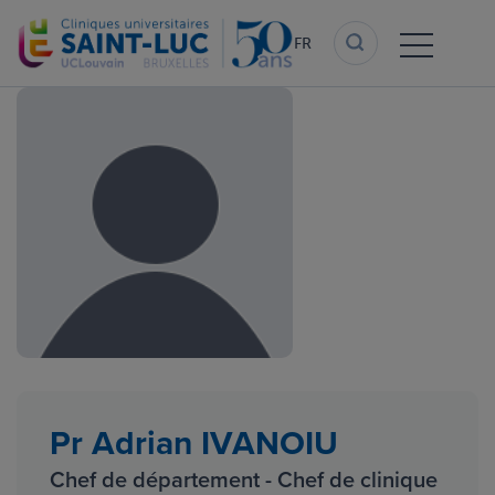
Aller
au
FR
contenu
principal
Pr Adrian IVANOIU
Chef de département - Chef de clinique