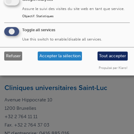
Assure le suivi des visites du site web en tant que service.
Objectif
:
Statistiques
Toggle all services
Use this switch to enable/disable all services.
Refuser
Accepter la sélection
Tout accepter
Propulsé par Klaro!
Cliniques universitaires Saint-Luc
Avenue Hippocrate 10
1200 Bruxelles
+32 2 764 11 11
Fax. +32 2 764 37 03
N° d'entreprise: 0416.885.016