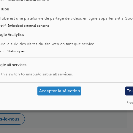
uTube
Tube est une plateforme de partage de vidéos en ligne appartenant à Goo
ctif
:
Embedded external content
gle Analytics
ure le suivi des visites du site web en tant que service.
ctif
:
Statistiques
gle all services
 this switch to enable/disable all services.
Accepter la sélection
To
Prop
es-le-nous