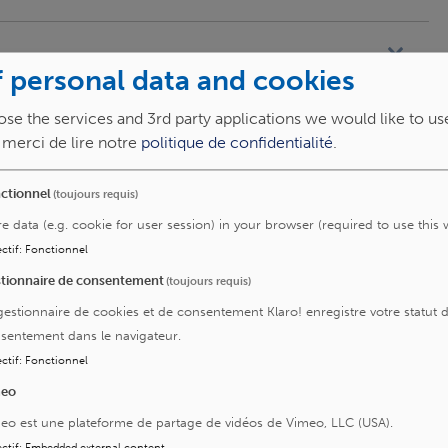
 personal data and cookies
se the services and 3rd party applications we would like to us
, merci de lire notre
politique de confidentialité
.
ctionnel
(toujours requis)
re data (e.g. cookie for user session) in your browser (required to use this 
ctif
:
Fonctionnel
tionnaire de consentement
(toujours requis)
gestionnaire de cookies et de consentement Klaro! enregistre votre statut 
sentement dans le navigateur.
ctif
:
Fonctionnel
meo
eo est une plateforme de partage de vidéos de Vimeo, LLC (USA).
ctif
:
Embedded external content