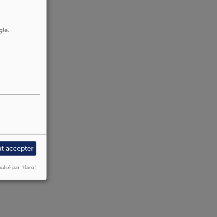
gle.
ut accepter
ulsé par Klaro!