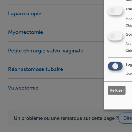
Yo
Laparoscopie
You
Obje
Myomectomie
Goo
Ass
Petite chirurgie vulvo-vaginale
Obje
Tog
Réanastomose tubaire
Use
Vulvectomie
Refuser
Un problème ou une remarque sur cette page ?
Dit