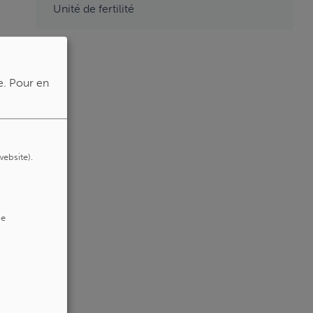
Unité de fertilité
e.
Pour en
website).
de