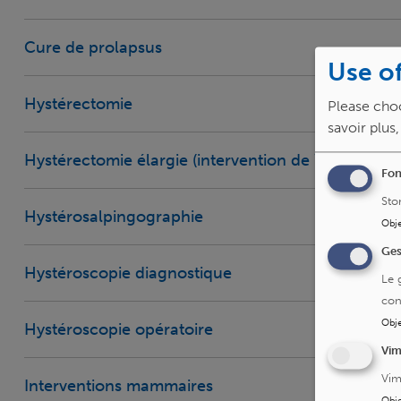
Cure de prolapsus
Use of
Hystérectomie
Please choo
savoir plus
Hystérectomie élargie (intervention de Wertheim)
Fon
Sto
Hystérosalpingographie
Obje
Ges
Hystéroscopie diagnostique
Le 
con
Obje
Hystéroscopie opératoire
Vi
Vim
Interventions mammaires
Obje