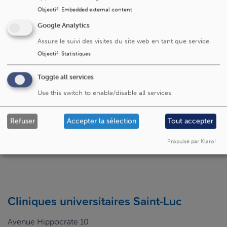
de déterminer les modalités de prise en charge les plus
Objectif
:
Embedded external content
adaptées.
Google Analytics
Selon les besoins, le suivi peut inclure des entretiens
Assure le suivi des visites du site web en tant que service.
psychologiques ou psychiatriques, un accompagnement
Objectif
:
Statistiques
pour retrouver un équilibre dans l’utilisation des écrans ou
des jeux et/ou l'orientation vers d’autres ressources si
Toggle all services
nécessaire.
Use this switch to enable/disable all services.
Un problème ou une remarque
Dites-le-nous
Refuser
Accepter la sélection
Tout accepter
sur cette page ?
Propulsé par Klaro!
Cliniques universitaires Saint-Luc
Avenue Hippocrate 10