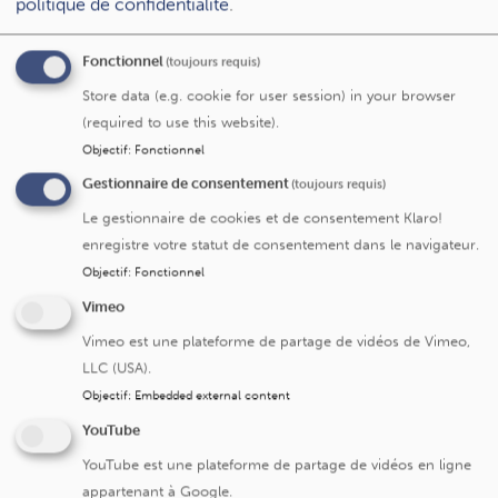
Une consultation peut être utile lorsque l’utilisation des
politique de confidentialité
.
écrans ou des jeux :
Fonctionnel
(toujours requis)
occupe une place très importante dans la vie
quotidienne ;
Store data (e.g. cookie for user session) in your browser
devient difficile à limiter ou à arrêter ;
(required to use this website).
Objectif
:
Fonctionnel
entraîne des conflits, de l’isolement ou des difficultés
scolaires ou professionnelles ;
Gestionnaire de consentement
(toujours requis)
provoque stress, irritabilité ou mal-être lorsque
Le gestionnaire de cookies et de consentement Klaro!
l’activité est interrompue.
enregistre votre statut de consentement dans le navigateur.
Ces situations peuvent concerner les enfants comme les
Objectif
:
Fonctionnel
adultes.
Vimeo
Vimeo est une plateforme de partage de vidéos de Vimeo,
Comment se déroule la consultation ?
LLC (USA).
Objectif
:
Embedded external content
La première consultation permet :
YouTube
d’évaluer la situation ;
YouTube est une plateforme de partage de vidéos en ligne
d’identifier les difficultés rencontrées ;
appartenant à Google.