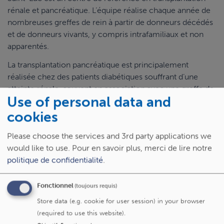
rénale et pancréatique. L’équipe réalise chaque année de
nombreuses greffes de rein à partir de donneurs décédés
et de donneurs vivants, y compris intrafamiliaux et non
apparentés.
La transplantation pancréatique est principalement
réalisée chez des patients diabétiques souffrant d’une
atteinte rénale, souvent en association avec une greffe de
Use of personal data and
rein. Lorsque la greffe de pancréas n’est pas possible, la
greffe d’îlots de Langerhans constitue une alternative
cookies
moins invasive pour certains patients sélectionnés.
Please choose the services and 3rd party applications we
Les prélèvements de reins de donneurs vivants sont
would like to use.
Pour en savoir plus, merci de lire notre
réalisés par chirurgie mini-invasive (laparoscopie), afin de
politique de confidentialité
.
réduire la douleur, la durée d’hospitalisation et l’impact sur
la vie du donneur.
Fonctionnel
(toujours requis)
Store data (e.g. cookie for user session) in your browser
Pourquoi venir à Saint-Luc ?
(required to use this website).