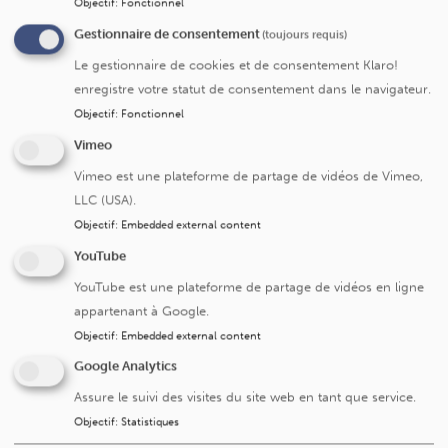
Saint-Luc propose une prise en charge complète de la
Objectif
:
Fonctionnel
transplantation, depuis l’évaluation du patient et du
Gestionnaire de consentement
(toujours requis)
donneur jusqu’au suivi à long terme après la greffe. Les
Le gestionnaire de cookies et de consentement Klaro!
patients bénéficient d’une unité d’hospitalisation
enregistre votre statut de consentement dans le navigateur.
spécialisée et de parcours de soins optimisés, incluant
Objectif
:
Fonctionnel
l’hôpital de jour lorsque c’est possible.
Vimeo
La prise en charge repose sur une collaboration étroite
Vimeo est une plateforme de partage de vidéos de Vimeo,
entre chirurgiens, néphrologues, endocrinologues,
LLC (USA).
anesthésistes, radiologues et spécialistes de
Objectif
:
Embedded external content
l’immunologie. Cette approche multidisciplinaire garantit
YouTube
des décisions rapides, sûres et adaptées à chaque
situation.
YouTube est une plateforme de partage de vidéos en ligne
appartenant à Google.
Objectif
:
Embedded external content
Recherche et essais cliniques
Google Analytics
Le service participe activement à des études cliniques
Assure le suivi des visites du site web en tant que service.
internationales sur les nouveaux traitements
Objectif
:
Statistiques
immunosuppresseurs. L’objectif est de réduire le risque