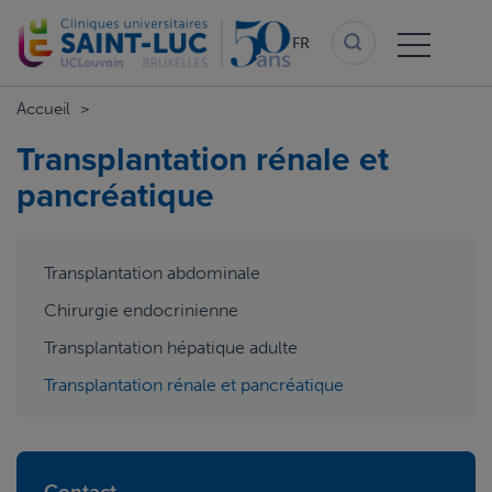
Aller
au
FR
contenu
principal
Accueil
Transplantation rénale et
pancréatique
aside
Transplantation abdominale
menu
Chirurgie endocrinienne
Transplantation hépatique adulte
Transplantation rénale et pancréatique
Contact