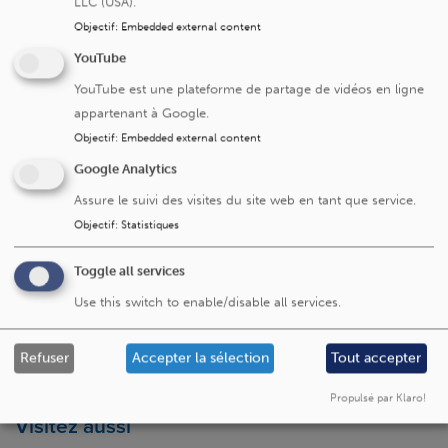
LLC (USA).
Objectif
:
Embedded external content
YouTube
YouTube est une plateforme de partage de vidéos en ligne
appartenant à Google.
Objectif
:
Embedded external content
Google Analytics
Cliniques universitaires Saint-Luc
Assure le suivi des visites du site web en tant que service.
Objectif
:
Statistiques
Avenue Hippocrate 10
1200 Bruxelles
Toggle all services
+32 2 764 11 11
Use this switch to enable/disable all services.
Fax. +32 2 764 37 03
N° d'entreprise: 0416.885.016
Refuser
Accepter la sélection
Tout accepter
Propulsé par Klaro!
Visitez aussi