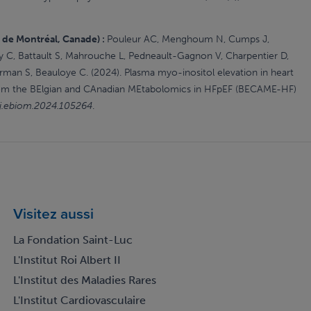
 de Montréal, Canade) :
Pouleur AC, Menghoum N, Cumps J,
oy C, Battault S, Mahrouche L, Pedneault-Gagnon V, Charpentier D,
Horman S, Beauloye C. (2024). Plasma myo-inositol elevation in heart
ts from the BElgian and CAnadian MEtabolomics in HFpEF (BECAME-HF)
/j.ebiom.2024.105264
.
Visitez aussi
La Fondation Saint-Luc
L'Institut Roi Albert II
L'Institut des Maladies Rares
L'Institut Cardiovasculaire