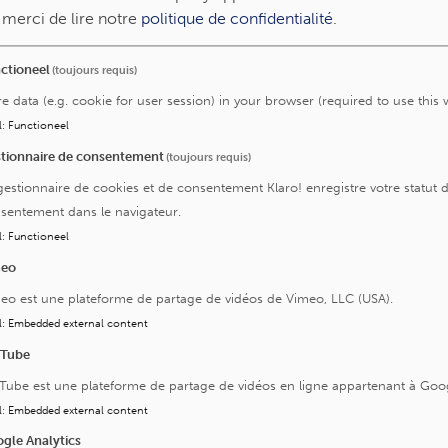
lécule dont le taux augmente anormalement chez les
, merci de lire notre
politique de confidentialité
.
s : le myo-inositol. L’étude montre que pour entrer dans les
s du coeur, cette molécule utilise une "porte" spécifique : le
ctioneel
(toujours requis)
sporteur SMIT1. Quand le myo-inositol s’accumule dans les
, il force le coeur à s’épaissir (hypertrophie) et à durcir
re data (e.g. cookie for user session) in your browser (required to use this 
e). Le muscle devient alors trop rigide pour bien se relâcher
l
:
Functioneel
eux battements.
tionnaire de consentement
(toujours requis)
gestionnaire de cookies et de consentement Klaro! enregistre votre statut 
le coeur
sentement dans le navigateur.
l
:
Functioneel
ar Research
est d’avoir identifié un levier pour bloquer la
meo
ont réussi à démontrer que la neutralisation de SMIT1
te car ce transporteur ressemble à d'autres molécules déjà
eo est une plateforme de partage de vidéos de Vimeo, LLC (USA).
GLT2. Cette avancée permet d'imaginer, à terme, de
l
:
Embedded external content
iaque chez les patients pour lesquels il n'existe aujourd'hui
uTube
Tube est une plateforme de partage de vidéos en ligne appartenant à Goo
l
:
Embedded external content
gle Analytics