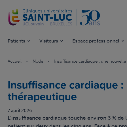
Overslaan
en
naar
de
inhoud
gaan
Patients
Visiteurs
Espace professionnel
Accueil
Node
Insuffisance cardiaque : une nouvelle
Insuffisance cardiaque :
thérapeutique
7 april 2026
L’insuffisance cardiaque touche environ 3 % de l
patient sur deux dans les cinq ans. Face à ce p