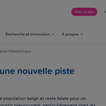
Faire un don
J
Top
menu
Recherche et innovation
À propos
 piste thérapeutique
 une nouvelle piste
a population belge et reste fatale pour un
ronostic préoccupant, particulièrement chez les