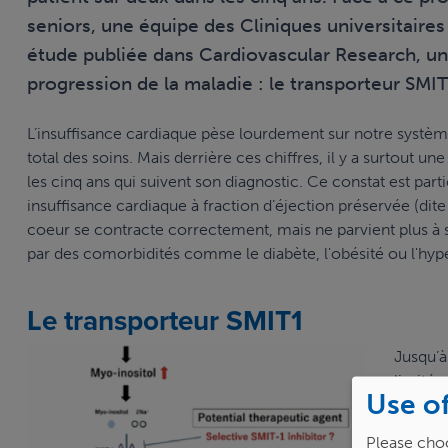
seniors, une équipe des Cliniques universitaires
étude publiée dans Cardiovascular Research, une
progression de la maladie : le transporteur SMI
L’insuffisance cardiaque pèse lourdement sur notre système
total des soins. Mais derrière ces chiffres, il y a surtout un
les cinq ans qui suivent son diagnostic. Ce constat est par
insuffisance cardiaque à fraction d’éjection préservée (dite
coeur se contracte correctement, mais ne parvient plus à 
par des comorbidités comme le diabète, l'obésité ou l'hype
Le transporteur SMIT1
Jusqu’à
limités
Use of
relâche
cherche
Please choo