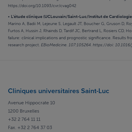
https://doi.org/10.1093/cvr/cvag042
•
L’étude clinique (UCLouvain/Saint-Luc/Institut de Cardiologie
Marino A, Badii M, Lejeune S, Legault JT, Boucher G, Gruson D, R
Furtos A, Hussin J, Rhainds D, Tardif JC, Bertrand L, Rosiers CD, 
failure: clinical implications and prognostic significance. Resul
research project.
EBioMedicine. 107:105264. https://doi: 10.1016
Cliniques universitaires Saint-Luc
Avenue Hippocrate 10
1200 Bruxelles
+32 2 764 11 11
Fax. +32 2 764 37 03