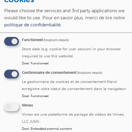
brochure sur la préparation pré-interventionnelle.
Please choose the services and 3rd party applications we
would like to use.
Pour en savoir plus, merci de lire notre
Documents à préparer avant votre
politique de confidentialité
.
hospitalisation
Functioneel
(toujours requis)
Déclaration d'admission
Store data (e.g. cookie for user session) in your browser
(required to use this website).
Formulaire de consentement éclairé
Doel
:
Functioneel
Gestionnaire de consentement
(toujours requis)
Documents d'assurance
Le gestionnaire de cookies et de consentement Klaro!
enregistre votre statut de consentement dans le navigateur.
Doel
:
Functioneel
Liste de médicaments
Vimeo
Vimeo est une plateforme de partage de vidéos de Vimeo,
LLC (USA).
Votre valise
Doel
:
Embedded external content