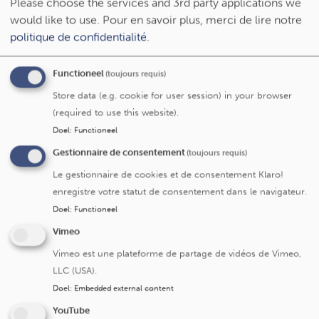
Please choose the services and 3rd party applications we
Contact: +32 2 764 15 51 -
admission-
would like to use.
Pour en savoir plus, merci de lire notre
saintluc@uclouvain.be
politique de confidentialité
.
Quitter l'hôpital sans accord du médecin
Functioneel
Si vous désirez quitter l’hôpital sans l’accord du médecin,
(toujours requis)
nous vous demanderons de signer un document
Store data (e.g. cookie for user session) in your browser
déchargeant Saint-Luc de toute responsabilité.
(required to use this website).
Doel
:
Functioneel
Avant de quitter l’hôpital
Gestionnaire de consentement
(toujours requis)
Le gestionnaire de cookies et de consentement Klaro!
Vérifiez si vous n’avez rien oublié dans votre chambre.
enregistre votre statut de consentement dans le navigateur.
Présentez-vous au bureau infirmier de votre unité pour
Doel
:
Functioneel
récupérer vos documents médicaux et vérifier que
toutes les formalités ont été accomplies.
Vimeo
Présentez-vous au
Service des admissions
pour
Vimeo est une plateforme de partage de vidéos de Vimeo,
récupérer vos objets de valeurs (sur présentation de
LLC (USA).
votre reçu).
Doel
:
Embedded external content
YouTube