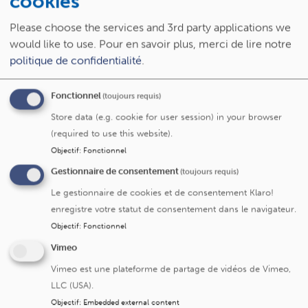
cookies
confiance, comme, par exemple, votre médecin de
Please choose the services and 3rd party applications we
famille ou votre conjoint.
would like to use.
Pour en savoir plus, merci de lire notre
Ce processus, qui consiste à recueillir des informations
politique de confidentialité
.
pour ensuite déclarer verbalement et par écrit votre
autorisation, s'appelle le consentement éclairé. Pour les
Fonctionnel
(toujours requis)
mineurs et les enfants, le consentement informé des deux
Store data (e.g. cookie for user session) in your browser
parents est requis. L'adolescent doit également, dès qu'il a
(required to use this website).
atteint l'âge de raison (12 ans), marquer son
Objectif
:
Fonctionnel
consentement.
Gestionnaire de consentement
(toujours requis)
Après avoir reçu une information complète, vous pouvez
bien sûr décider de ne pas participer à l'étude clinique. Si
Le gestionnaire de cookies et de consentement Klaro!
tel est le cas, vous aurez accès aux soins conventionnels.
enregistre votre statut de consentement dans le navigateur.
Donc, vous n'aurez pas accès à de nouveaux
Objectif
:
Fonctionnel
médicaments non enregistrés.
Vimeo
Si vous décidez de participer à un essai clinique, vous
Vimeo est une plateforme de partage de vidéos de Vimeo,
pourrez très facilement, au cours de l'étude, obtenir des
LLC (USA).
précisions ou des compléments d'information.
Objectif
:
Embedded external content