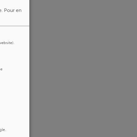
e.
Pour en
website).
de
gle.