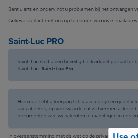
Bent u arts en ondervindt u problemen bij het ontvange
Gelieve contact met ons op te nemen via ons e-mailadre
Saint-Luc PRO
Saint-Luc stelt u een beveiligd individueel portaal ter 
Saint-Luc:
Saint-Luc Pro
.
Hiermee hebt u toegang tot nauwkeurige en gedetaille
uw patiënten, op voorwaarde dat zij hiermee akkoord zi
documenten van uw patiënten te raadplegen in een v
Use of
In overeenstemming met de wet op de privacy dient u zich t