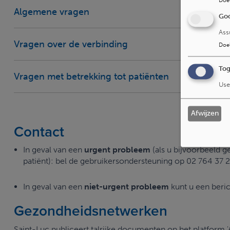
Doe
Algemene vragen
Goo
Ass
Vragen over de verbinding
Doe
Tog
Vragen met betrekking tot patiënten
Use
Afwijzen
Contact
In geval van een
urgent probleem
(als u bijvoorbeeld 
patiënt): bel de gebruikersondersteuning op 02 764 37 
In geval van een
niet-urgent probleem
kunt u een beric
Gezondheidsnetwerken
Saint-Luc publiceert talrijke documenten op het platform