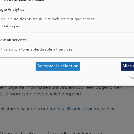
l
:
Embedded external content
gle Analytics
ure le suivi des visites du site web en tant que service.
l
:
Statistiques
gle all services
 this switch to enable/disable all services.
Accepter la sélection
Alles
Prop
geen urgente informatie kunt vinden voor een opgenomen
21. Er wordt een opvolgticket geopend.
ht sturen naar
courrier.medical@saintluc.uclouvain.be
.
 'Abrumet', het Brussels Gezondheidsnetwerk, op