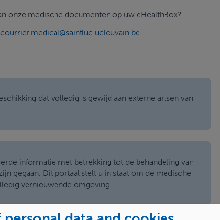
n van onze medische documenten op uw eHealthBox?
s
courrier.medical@saintluc.uclouvain.be
beschikking dat volledig is gewijd aan externe artsen van
erde informatie met betrekking tot de behandeling van
jn gegaan. Dit portaal stelt u in staat om de medische
olledig vernieuwende omgeving.
 personal data and cookies
e identificeren met uw elektronische identiteitskaart (eID)