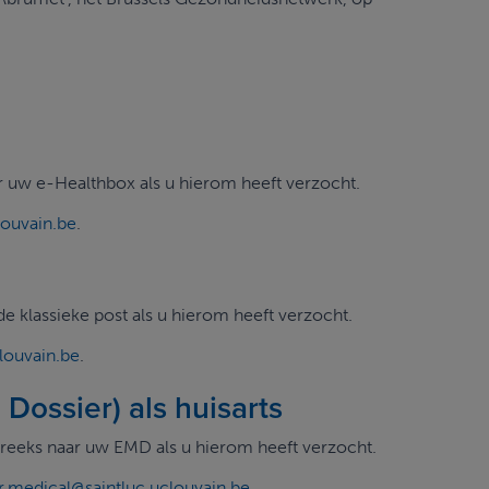
r uw e-Healthbox als u hierom heeft verzocht.
louvain.be
.
de klassieke post als u hierom heeft verzocht.
louvain.be
.
Dossier) als huisarts
streeks naar uw EMD als u hierom heeft verzocht.
r.medical
@saintluc.uclouvain.be
.