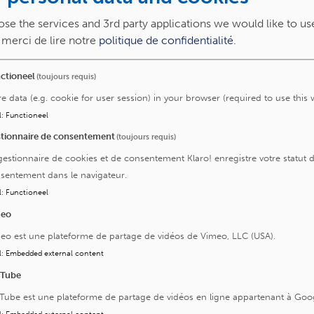
ier te laten ondertekenen waarin toestemming wordt
se the services and 3rd party applications we would like to us
orheen in onze oude applicatie "StLuc@Home". Deze
, merci de lire notre
politique de confidentialité
.
bt u automatisch toegang tot Saint-Luc Pro. U vindt er ook
ctioneel
(toujours requis)
 ondertekenen.
re data (e.g. cookie for user session) in your browser (required to use this 
startpagina van de website Saint-Luc Pro.
l
:
Functioneel
tionnaire de consentement
(toujours requis)
gestionnaire de cookies et de consentement Klaro! enregistre votre statut 
sentement dans le navigateur.
l
:
Functioneel
meo
ek van de patiënt
eo est une plateforme de partage de vidéos de Vimeo, LLC (USA).
ek van de arts
l
:
Embedded external content
uTube
Tube est une plateforme de partage de vidéos en ligne appartenant à Goo