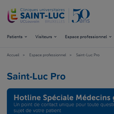
Overslaan
en
naar
de
inhoud
gaan
Patients
Visiteurs
Espace professionnel
Accueil
Espace professionnel
Saint-Luc Pro
Saint-Luc Pro