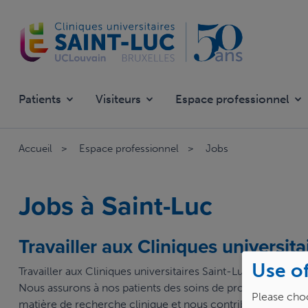
Skip
to
main
content
Patients
Visiteurs
Espace professionnel
Accueil
Espace professionnel
Jobs
Jobs à Saint-Luc
Travailler aux Cliniques universita
Use of
Travailler aux Cliniques universitaires Saint-Luc, c'est rejo
Nous assurons à nos patients des soins de proximité, de q
Please choo
matière de recherche clinique et nous contribuons à l’en