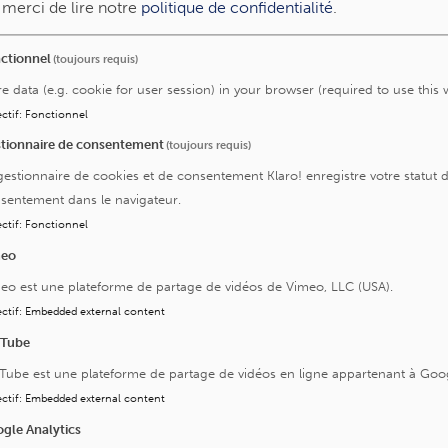
, merci de lire notre
politique de confidentialité
.
également le cas de nos
6000 collaborateurs
qui
ctionnel
(toujours requis)
re de la population. Pour un meilleur « Vivre ensemble »,
re data (e.g. cookie for user session) in your browser (required to use this 
ion et le respect. Nous n’hésitons pas à nous remettre
ctif
:
Fonctionnel
tionnaire de consentement
(toujours requis)
utionnels et développerez vos compétences grâce à notre
gestionnaire de cookies et de consentement Klaro! enregistre votre statut 
mises à votre disposition.
sentement dans le navigateur.
ctif
:
Fonctionnel
meo
eo est une plateforme de partage de vidéos de Vimeo, LLC (USA).
ctif
:
Embedded external content
uTube
Tube est une plateforme de partage de vidéos en ligne appartenant à Goo
ctif
:
Embedded external content
gle Analytics