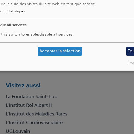
ure le suivi des visites du site web en tant que service.
ctif
:
Statistiques
gle all services
 this switch to enable/disable all services.
es-le-nous
Accepter la sélection
To
Prop
Visitez aussi
La Fondation Saint-Luc
L'Institut Roi Albert II
L'Institut des Maladies Rares
L'Institut Cardiovasculaire
UCLouvain