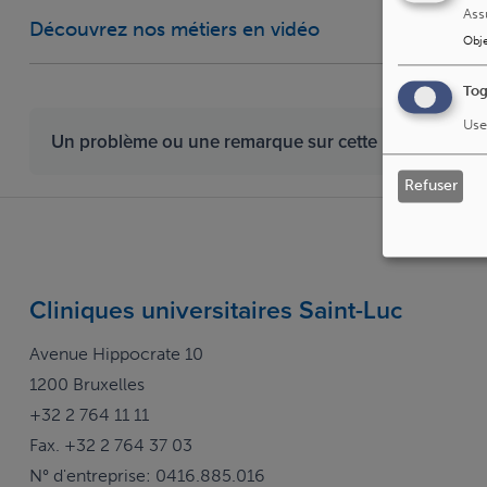
Ass
Découvrez nos métiers en vidéo
Obje
Tog
Use
Un problème ou une remarque sur cette page ?
Dit
Refuser
Cliniques universitaires Saint-Luc
Avenue Hippocrate 10
1200 Bruxelles
+32 2 764 11 11
Fax. +32 2 764 37 03
N° d'entreprise: 0416.885.016