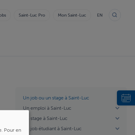
obs
Saint-Luc Pro
Mon Saint-Luc
EN
aside
Un job ou un stage à Saint-Luc
menu
Un emploi à Saint-Luc
Un stage à Saint-Luc
Un job étudiant à Saint-Luc
e.
Pour en