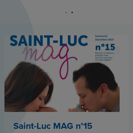
Insuffisance cardiaque :
Saint-Luc MAG n°15
La reconstruction de