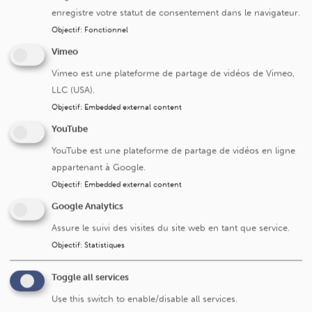
distingue par :
enregistre votre statut de consentement dans le navigateur.
Objectif
:
Fonctionnel
Vimeo
Vimeo est une plateforme de partage de vidéos de Vimeo,
LLC (USA).
Objectif
:
Embedded external content
des équipes pluridisciplinaires hautement
YouTube
qualifiées, soutenues par les technologies
médicales les plus avancées
YouTube est une plateforme de partage de vidéos en ligne
appartenant à Google.
Objectif
:
Embedded external content
Google Analytics
Assure le suivi des visites du site web en tant que service.
Objectif
:
Statistiques
un engagement fort dans la formation des
professionnels de santé, en partenariat avec
l’UCLouvain
Toggle all services
Use this switch to enable/disable all services.