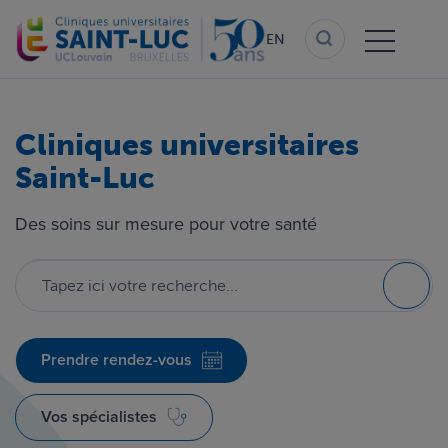
Skip
to
EN
main
content
Cliniques universitaires
Cliniques universitaires
Saint-Luc
Saint-Luc
Des soins sur mesure pour votre santé
Des soins sur mesure pour votre santé
Recherc
Recherc
Prendre rendez-vous
Prendre rendez-vous
Vos spécialistes
Vos spécialistes