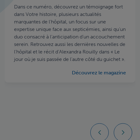
une nouvelle piste
Saint-Luc
Dans ce numéro, découvrez un témoignage fort
thérapeutique
dans Votre histoire, plusieurs actualités
La reconstruction de Saint-Luc est un vaste
marquantes de l’hôpital, un focus sur une
programme qui s’étale jusqu’au début des années
L’insuffisance cardiaque touche environ 3 % de la
expertise unique face aux septicémies, ainsi qu’un
2030. Véritable challenge, il consiste à configurer
population belge et reste fatale pour un patient
duo consacré à l’anticipation d’un accouchement
Saint-Luc pour les prochaines décennies, sur le
sur deux dans les cinq ans. Face à ce pronostic
serein. Retrouvez aussi les dernières nouvelles de
même site, tout en maintenant l’activité pendant
préoccupant, particulièrement chez les seniors,
l’hôpital et le récit d’Alexandra Rouilly dans « Le
les travaux. Il s’agit plus précisément d’un
une équipe des Cliniques universitaires Saint-Luc
jour où je suis passée de l’autre côté du guichet ».
programme de reconstruction et de rénovation :
et de l’UCLouvain a identifié, dans une étude
nous rénovons ce qui peut l’être, nous
publiée dans Cardiovascular Research, une
Découvrez le magazine
reconstruisons ce qui doit l’être.
nouvelle cible potentielle pour freiner la
progression de la maladie : le transporteur
En savoir plus
SMIT1.
En savoir plus