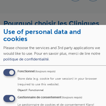
Pourquoi
choisir
les Cliniques
universitaires Saint-Luc ?
Use of personal data and
cookies
Référence universitaire en Belgique francophone,
Please choose the services and 3rd party applications we
les Cliniques universitaires Saint-Luc associent
would like to use.
Pour en savoir plus, merci de lire notre
excellence des soins, recherche de pointe et
politique de confidentialité
.
mission d’enseignement
au service de chaque
patient.
Fonctionnel
(toujours requis)
Implantées au cœur de Bruxelles, elles disposent
d’un
large réseau de consultations, de centres
Store data (e.g. cookie for user session) in your browser
spécialisés et de structures d’hébergement
pour
(required to use this website).
répondre à tous les besoins de santé, de la
Objectif
:
Fonctionnel
prévention à la prise en charge la plus complexe.
Gestionnaire de consentement
(toujours requis)
Avec près de
1 000 lits agréés
, Saint-Luc se
Le gestionnaire de cookies et de consentement Klaro!