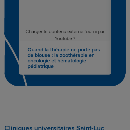
ni par
Charger le contenu externe fourni par
Charg
YouTube
?
Quand la thérapie ne porte pas
Avan
Oui (cette fois-ci)
u
de blouse : la zoothérapie en
nais
oncologie et hématologie
de S
Manage privacy settings
pédiatrique
acc
Cliniques universitaires Saint-Luc