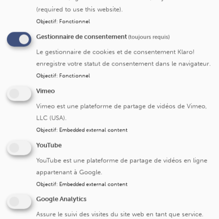
(required to use this website).
Objectif
:
Fonctionnel
Submit
Gestionnaire de consentement
(toujours requis)
Le gestionnaire de cookies et de consentement Klaro!
enregistre votre statut de consentement dans le navigateur.
Objectif
:
Fonctionnel
Vimeo
Cliniques universitaires Saint-Luc
Vimeo est une plateforme de partage de vidéos de Vimeo,
LLC (USA).
Avenue Hippocrate 10
Objectif
:
Embedded external content
1200 Bruxelles
YouTube
+32 2 764 11 11
YouTube est une plateforme de partage de vidéos en ligne
Fax. +32 2 764 37 03
appartenant à Google.
N° d'entreprise: 0416.885.016
Objectif
:
Embedded external content
Google Analytics
Assure le suivi des visites du site web en tant que service.