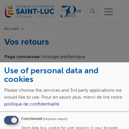
Aller
au
FR
contenu
principal
Accueil
Vos retours
Page concernée
Urologie pédiatrique
Use of personal data and
Email
cookies
Please choose the services and 3rd party applications we
Retour
would like to use.
Pour en savoir plus, merci de lire notre
politique de confidentialité
.
Fonctionnel
(toujours requis)
Store data (e.g. cookie for user session) in your browser