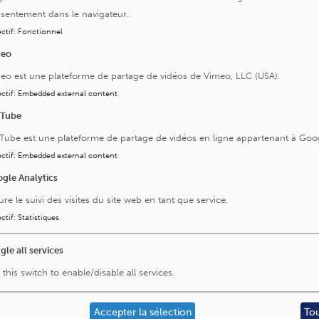
sentement dans le navigateur.
ctif
:
Fonctionnel
meo
eo est une plateforme de partage de vidéos de Vimeo, LLC (USA).
ctif
:
Embedded external content
uTube
Tube est une plateforme de partage de vidéos en ligne appartenant à Goo
ctif
:
Embedded external content
gle Analytics
ure le suivi des visites du site web en tant que service.
ctif
:
Statistiques
gle all services
Visitez aussi
 this switch to enable/disable all services.
La Fondation Saint-Luc
L'Institut Roi Albert II
Accepter la sélection
To