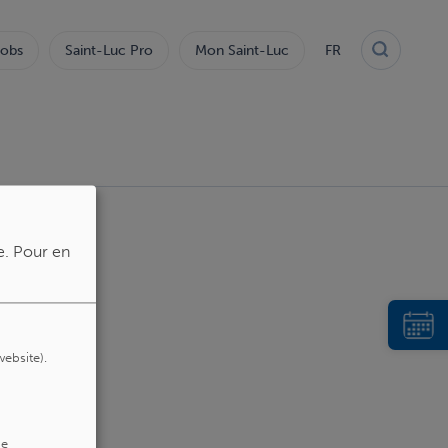
obs
Saint-Luc Pro
Mon Saint-Luc
FR
e.
Pour en
website).
de