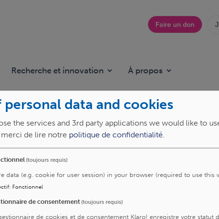
Faire un don
J
Top
menu
Recherche et innovation
À propos
 personal data and cookies
se the services and 3rd party applications we would like to us
, merci de lire notre
politique de confidentialité
.
ctionnel
(toujours requis)
re data (e.g. cookie for user session) in your browser (required to use this 
ctif
:
Fonctionnel
tionnaire de consentement
(toujours requis)
gestionnaire de cookies et de consentement Klaro! enregistre votre statut 