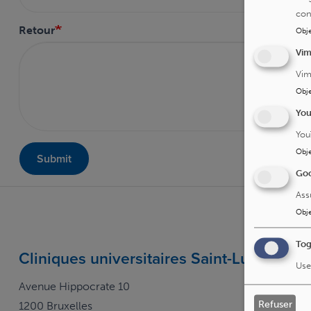
con
Retour
Obje
Vi
Vim
Obje
Yo
You
Obje
Submit
Goo
Ass
Obje
Tog
Cliniques universitaires Saint-Luc
Use
Avenue Hippocrate 10
Refuser
1200 Bruxelles