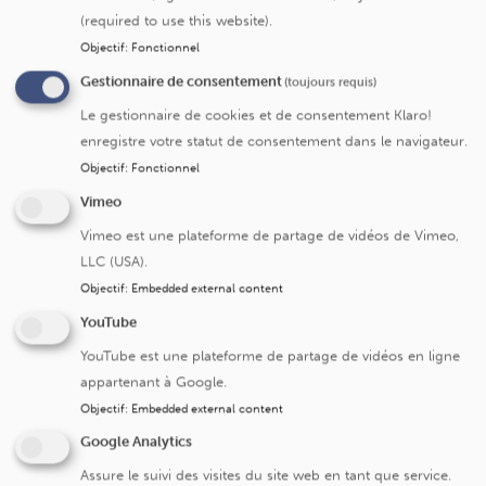
(required to use this website).
Objectif
:
Fonctionnel
Submit
Gestionnaire de consentement
(toujours requis)
Le gestionnaire de cookies et de consentement Klaro!
enregistre votre statut de consentement dans le navigateur.
Objectif
:
Fonctionnel
Vimeo
Cliniques universitaires Saint-Luc
Vimeo est une plateforme de partage de vidéos de Vimeo,
LLC (USA).
Avenue Hippocrate 10
Objectif
:
Embedded external content
1200 Bruxelles
YouTube
+32 2 764 11 11
YouTube est une plateforme de partage de vidéos en ligne
Fax. +32 2 764 37 03
appartenant à Google.
N° d'entreprise: 0416.885.016
Objectif
:
Embedded external content
Google Analytics
Assure le suivi des visites du site web en tant que service.