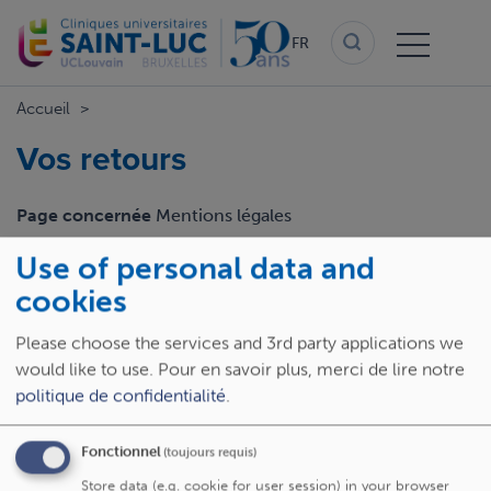
Aller
au
FR
contenu
principal
Accueil
Vos retours
Page concernée
Mentions légales
Use of personal data and
Email
cookies
Please choose the services and 3rd party applications we
Retour
would like to use.
Pour en savoir plus, merci de lire notre
politique de confidentialité
.
Fonctionnel
(toujours requis)
Store data (e.g. cookie for user session) in your browser