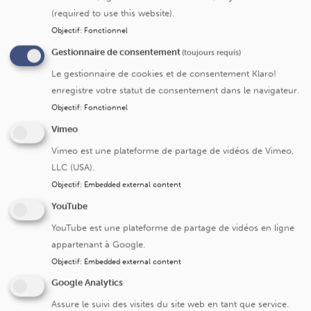
(required to use this website).
Objectif
:
Fonctionnel
Submit
Gestionnaire de consentement
(toujours requis)
Le gestionnaire de cookies et de consentement Klaro!
enregistre votre statut de consentement dans le navigateur.
Objectif
:
Fonctionnel
Vimeo
Cliniques universitaires Saint-Luc
Vimeo est une plateforme de partage de vidéos de Vimeo,
LLC (USA).
Avenue Hippocrate 10
Objectif
:
Embedded external content
1200 Bruxelles
YouTube
+32 2 764 11 11
YouTube est une plateforme de partage de vidéos en ligne
Fax. +32 2 764 37 03
appartenant à Google.
N° d'entreprise: 0416.885.016
Objectif
:
Embedded external content
Google Analytics
Assure le suivi des visites du site web en tant que service.