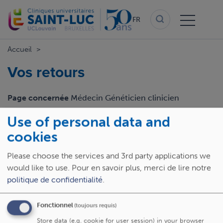
Aller
au
FR
contenu
principal
Accueil
Vos retours
Page concernée
Médecin Généticien clinicien
Use of personal data and
Email
cookies
Please choose the services and 3rd party applications we
Retour
would like to use.
Pour en savoir plus, merci de lire notre
politique de confidentialité
.
Fonctionnel
(toujours requis)
Store data (e.g. cookie for user session) in your browser