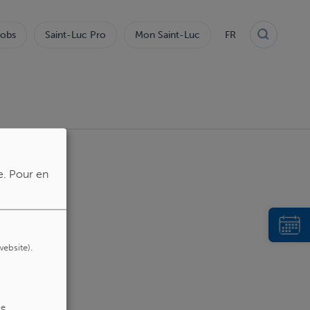
obs
Saint-Luc Pro
Mon Saint-Luc
FR
e.
Pour en
website).
de