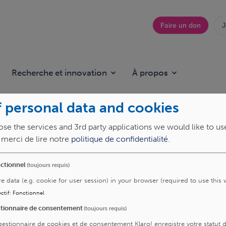
Faire un don
J
Top
menu
Recherche et innovation
À propos
 personal data and cookies
se the services and 3rd party applications we would like to us
, merci de lire notre
politique de confidentialité
.
ctionnel
(toujours requis)
re data (e.g. cookie for user session) in your browser (required to use this 
ctif
:
Fonctionnel
tionnaire de consentement
(toujours requis)
gestionnaire de cookies et de consentement Klaro! enregistre votre statut 