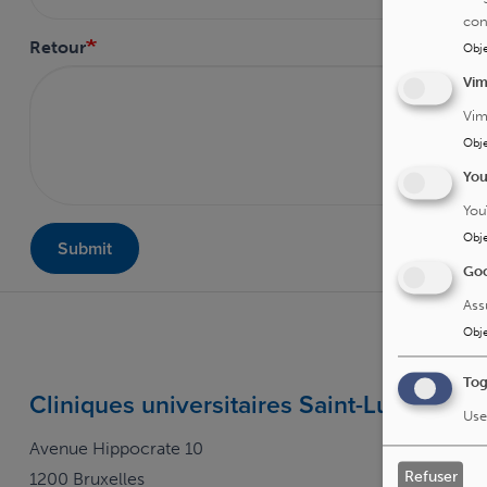
con
Retour
Obje
Vi
Vim
Obje
Yo
You
Obje
Submit
Goo
Ass
Obje
Tog
Cliniques universitaires Saint-Luc
Use
Avenue Hippocrate 10
Refuser
1200 Bruxelles