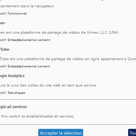
sentement dans le navigateur.
ctif
:
Fonctionnel
meo
eo est une plateforme de partage de vidéos de Vimeo, LLC (USA).
ctif
:
Embedded external content
uTube
Tube est une plateforme de partage de vidéos en ligne appartenant à Goo
ctif
:
Embedded external content
gle Analytics
ure le suivi des visites du site web en tant que service.
ctif
:
Statistiques
gle all services
Visitez aussi
 this switch to enable/disable all services.
La Fondation Saint-Luc
L'Institut Roi Albert II
Accepter la sélection
To