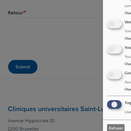
con
Retour
Obje
Vi
Vim
Obje
Yo
You
Obje
Submit
Goo
Ass
Obje
Tog
Cliniques universitaires Saint-Luc
Use
Avenue Hippocrate 10
Refuser
1200 Bruxelles