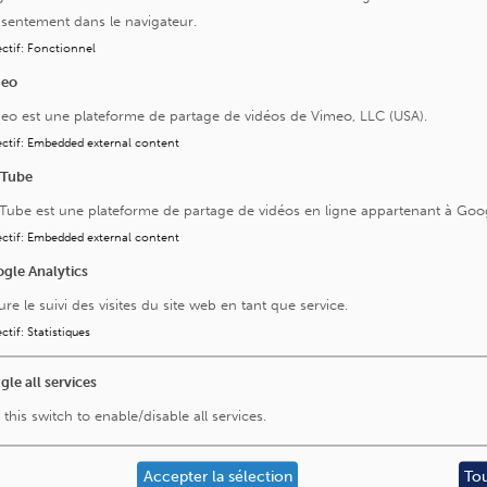
sentement dans le navigateur.
ctif
:
Fonctionnel
meo
eo est une plateforme de partage de vidéos de Vimeo, LLC (USA).
ctif
:
Embedded external content
uTube
Tube est une plateforme de partage de vidéos en ligne appartenant à Goo
ctif
:
Embedded external content
gle Analytics
ure le suivi des visites du site web en tant que service.
ctif
:
Statistiques
gle all services
Visitez aussi
 this switch to enable/disable all services.
La Fondation Saint-Luc
L'Institut Roi Albert II
Accepter la sélection
To