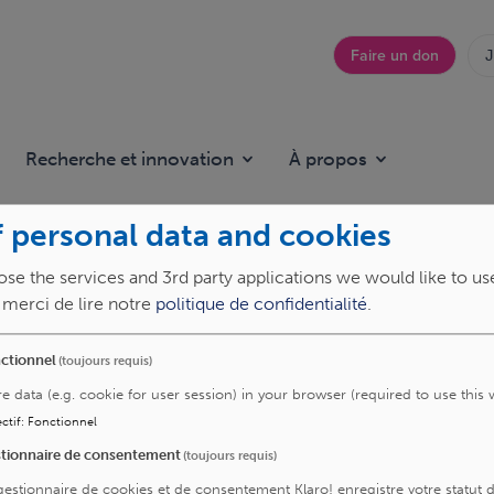
Faire un don
J
Top
menu
Recherche et innovation
À propos
 personal data and cookies
se the services and 3rd party applications we would like to us
, merci de lire notre
politique de confidentialité
.
ctionnel
(toujours requis)
trie)
re data (e.g. cookie for user session) in your browser (required to use this 
ctif
:
Fonctionnel
tionnaire de consentement
(toujours requis)
gestionnaire de cookies et de consentement Klaro! enregistre votre statut 