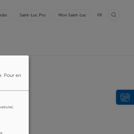
obs
Saint-Luc Pro
Mon Saint-Luc
FR
e.
Pour en
website).
de