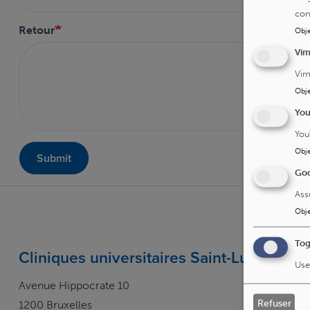
con
Retour
Obje
Vi
Vim
Obje
Yo
You
Obje
Submit
Goo
Ass
Obje
Tog
Cliniques universitaires Saint-Luc
Use
Avenue Hippocrate 10
Refuser
1200 Bruxelles