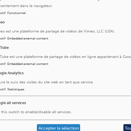
sentement dans le navigateur.
ctif
:
Fonctionnel
meo
eo est une plateforme de partage de vidéos de Vimeo, LLC (USA).
ctif
:
Embedded external content
uTube
Tube est une plateforme de partage de vidéos en ligne appartenant à Goo
ctif
:
Embedded external content
gle Analytics
ure le suivi des visites du site web en tant que service.
ctif
:
Statistiques
gle all services
Visitez aussi
 this switch to enable/disable all services.
La Fondation Saint-Luc
L'Institut Roi Albert II
Accepter la sélection
To