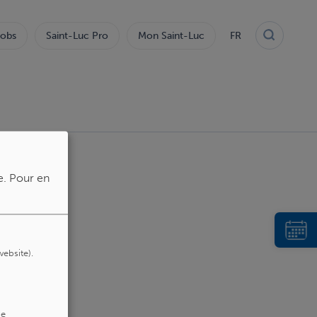
obs
Saint-Luc Pro
Mon Saint-Luc
FR
e.
Pour en
website).
de