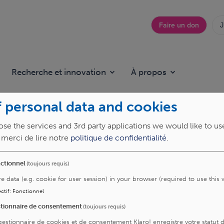
Faire un don
J
Top
menu
Recherche et innovation
À propos
 personal data and cookies
se the services and 3rd party applications we would like to us
, merci de lire notre
politique de confidentialité
.
ctionnel
(toujours requis)
fant
re data (e.g. cookie for user session) in your browser (required to use this 
ctif
:
Fonctionnel
tionnaire de consentement
(toujours requis)
gestionnaire de cookies et de consentement Klaro! enregistre votre statut 